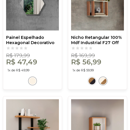
Painel Espelhado
Nicho Retangular 100%
Hexagonal Decorativo
Mdf Industrial F27 Off
Basic Es1 Off White -
White/Freijó - Dalla
Dalla Costa
Costa
R$ 179,99
R$ 169,99
R$ 47,49
R$ 56,99
1x de R$ 49,99
1x de R$ 59,99