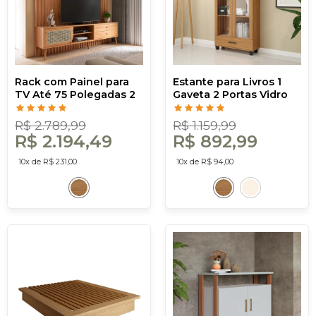
Rack com Painel para
Estante para Livros 1
TV Até 75 Polegadas 2
Gaveta 2 Portas Vidro
Gavetas 1 Porta Ripado
Industrial Freijó - Dalla
Freijó - Dalla Costa
Costa
R$ 2.789,99
R$ 1.159,99
R$ 2.194,49
R$ 892,99
10x de R$ 231,00
10x de R$ 94,00