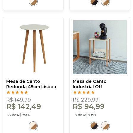
Mesa de Canto
Mesa de Canto
Redonda 45cm Lisboa
Industrial Off
Off White/Freijó
White/Freijó - Dalla
Costa
R$ 149,99
R$ 229,99
R$ 142,49
R$ 94,99
2x de R$ 75,00
1x de R$ 99,99