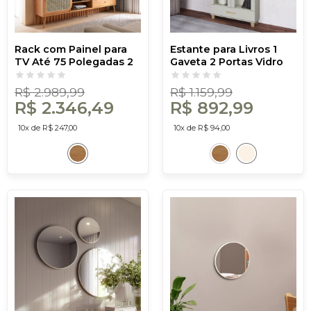
Rack com Painel para
Estante para Livros 1
TV Até 75 Polegadas 2
Gaveta 2 Portas Vidro
Gavetas 1 Porta com
Industrial Off White -
Fita Led Ripado Freijó -
Dalla Costa
R$ 2.989,99
R$ 1.159,99
Dalla Costa
R$ 2.346,49
R$ 892,99
10x de R$ 247,00
10x de R$ 94,00