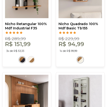
Nicho Retangular 100%
Nicho Quadrado 100%
Mdf Industrial F35
Mdf Basic Tb155
Freijó/Preto - Dalla
Freijó/Off White - Dalla
Costa
Costa
R$ 289,99
R$ 229,99
R$ 151,99
R$ 94,99
3x de R$ 53,33
1x de R$ 99,99