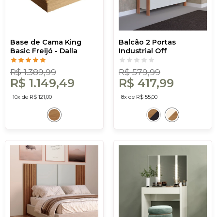
Base de Cama King
Balcão 2 Portas
Basic Freijó - Dalla
Industrial Off
Costa
White/Freijó - Dalla
Costa
R$ 1.389,99
R$ 579,99
R$ 1.149,49
R$ 417,99
10x de R$ 121,00
8x de R$ 55,00