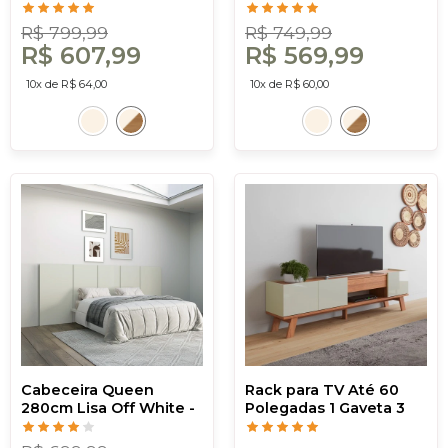
White/Freijó - Dalla
White/Freijó - Dalla
Costa
Costa
R$ 799,99
R$ 749,99
R$ 607,99
R$ 569,99
10x de R$ 64,00
10x de R$ 60,00
Cabeceira Queen
Rack para TV Até 60
280cm Lisa Off White -
Polegadas 1 Gaveta 3
Dalla Costa
Portas Lisboa Off
White/Freijó - Dalla