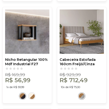
Nicho Retangular 100%
Cabeceira Estofada
Mdf Industrial F27
160cm Freijó/Cinza
Freijó/Preto - Dalla
Claro - Dalla Costa
Costa
R$ 169,99
R$ 929,99
R$ 56,99
R$ 712,49
1x de R$ 59,99
10x de R$ 75,00