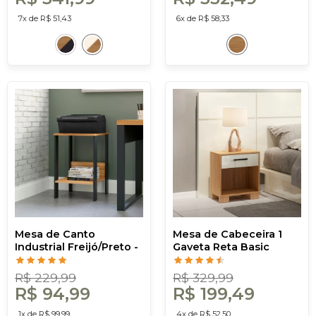
7x de R$ 51,43
6x de R$ 58,33
Mesa de Canto
Mesa de Cabeceira 1
Industrial Freijó/Preto -
Gaveta Reta Basic
Dalla Costa
Freijó/Off White - Dalla
Costa
R$ 229,99
R$ 329,99
R$ 94,99
R$ 199,49
1x de R$ 99,99
4x de R$ 52,50