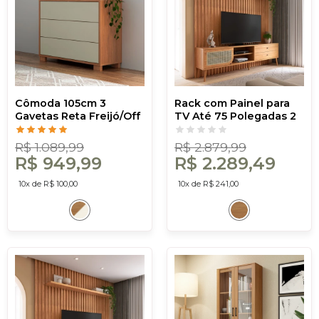
Cômoda 105cm 3
Rack com Painel para
Gavetas Reta Freijó/Off
TV Até 75 Polegadas 2
White - Dalla Costa
Gavetas 1 Porta com
Led Ripado Freijó -
R$ 1.089,99
R$ 2.879,99
Dalla Costa
R$ 949,99
R$ 2.289,49
10x de R$ 100,00
10x de R$ 241,00