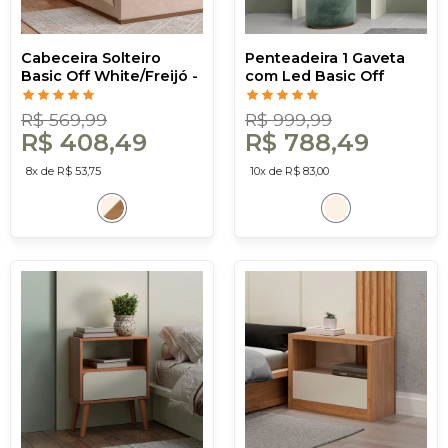
Cabeceira Solteiro
Penteadeira 1 Gaveta
Basic Off White/Freijó -
com Led Basic Off
Dalla Costa
White - Dalla Costa
R$ 569,99
R$ 999,99
R$ 408,49
R$ 788,49
8x de R$ 53,75
10x de R$ 83,00