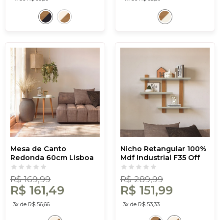
Mesa de Canto
Nicho Retangular 100%
Redonda 60cm Lisboa
Mdf Industrial F35 Off
Off White/Freijó - Dalla
White/Freijó - Dalla
Costa
Costa
R$ 169,99
R$ 289,99
R$ 161,49
R$ 151,99
3x de R$ 56,66
3x de R$ 53,33