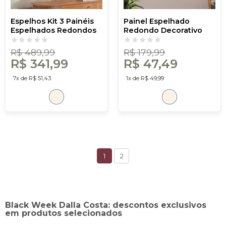
Espelhos Kit 3 Painéis
Painel Espelhado
Espelhados Redondos
Redondo Decorativo
Decorativos Basic Es15
Basic Es9 Off White -
Off White - Dalla Costa
Dalla Costa
R$ 489,99
R$ 179,99
R$ 341,99
R$ 47,49
7x de R$ 51,43
1x de R$ 49,99
1
2
Black Week Dalla Costa: descontos exclusivos
em produtos selecionados