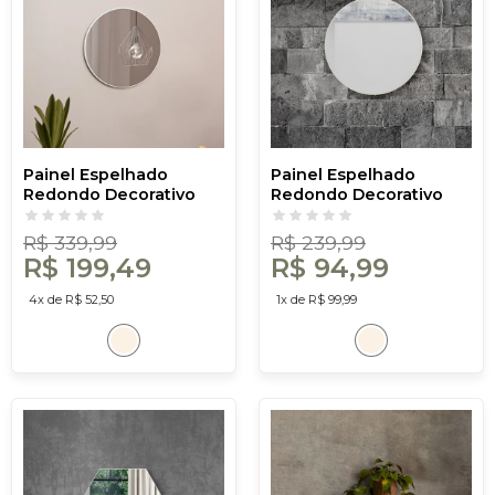
Painel Espelhado
Painel Espelhado
Redondo Decorativo
Redondo Decorativo
Basic Es11 Off White -
Basic Es10 Off White -
Dalla Costa
Dalla Costa
R$ 339,99
R$ 239,99
R$ 199,49
R$ 94,99
4x de R$ 52,50
1x de R$ 99,99