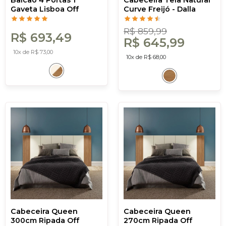
Balcão 4 Portas 1
Cabeceira Tela Natural
Gaveta Lisboa Off
Curve Freijó - Dalla
White/Freijó - Dalla
Costa
Costa
R$ 859,99
R$ 693,49
R$ 645,99
10x de R$ 73,00
10x de R$ 68,00
Cabeceira Queen
Cabeceira Queen
300cm Ripada Off
270cm Ripada Off