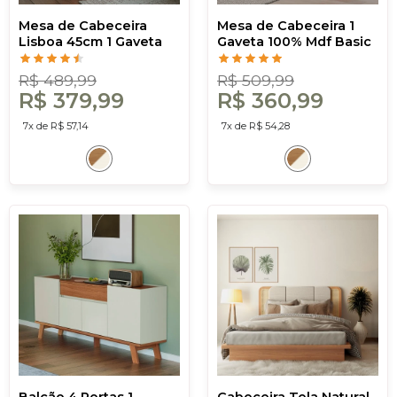
Mesa de Cabeceira
Mesa de Cabeceira 1
Lisboa 45cm 1 Gaveta
Gaveta 100% Mdf Basic
Freijó/Off White - Dalla
Freijó/Off White - Dalla
Costa
Costa
R$ 489,99
R$ 509,99
R$ 379,99
R$ 360,99
7x de R$ 57,14
7x de R$ 54,28