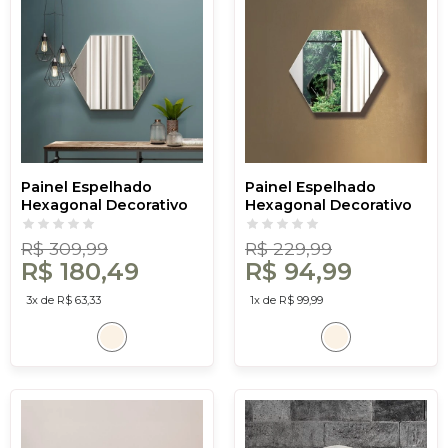
Painel Espelhado
Painel Espelhado
Hexagonal Decorativo
Hexagonal Decorativo
Basic Es3 Off White -
Basic Es2 Off White -
Dalla Costa
Dalla Costa
R$ 309,99
R$ 229,99
R$ 180,49
R$ 94,99
3x de R$ 63,33
1x de R$ 99,99