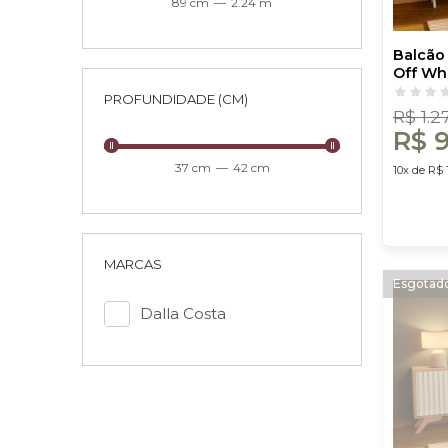
89 cm
—
2.24 m
Balcão
Off Whi
Costa
PROFUNDIDADE (CM)
R$ 1.2
R$ 
37 cm
—
42 cm
10x de R$ 
MARCAS
Dalla Costa