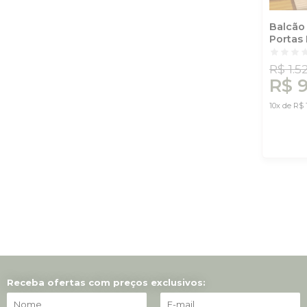
Balcão
Portas
Freijó/
Costa
R$ 1.5
R$ 
10x de R$ 
Receba ofertas com preços exclusivos: