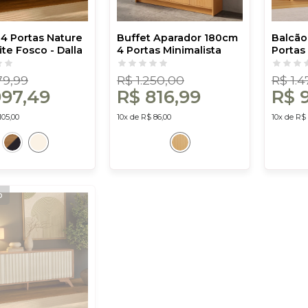
 4 Portas Nature
Buffet Aparador 180cm
Balcão
te Fosco - Dalla
4 Portas Minimalista
Portas
Carvalho Rosé - Dalla
Dalla 
Costa
79,99
R$ 1.250,00
R$ 1.
997,49
R$ 816,99
R$ 
105,00
10x de R$ 86,00
10x de R$ 