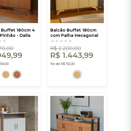
 Buffet 180cm 4
Balcão Buffet 180cm
Pinhão - Dalla
com Palha Hexagonal
Natural Carvalho Rosé -
Dalla Costa
470,00
R$ 2.200,00
949,99
R$ 1.443,99
100,00
10x de R$ 152,00