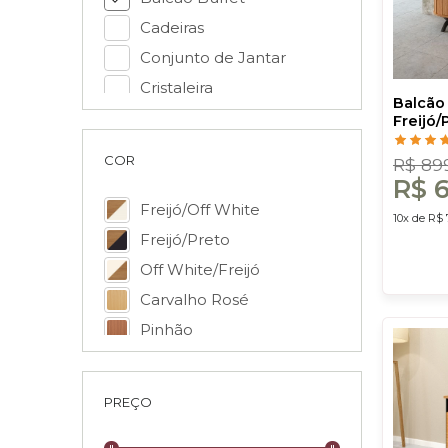
Cadeiras
Conjunto de Jantar
Cristaleira
Balcão
Espelho
Freijó/
Costa
COR
R$ 89
R$ 
Freijó/Off White
10x de R$ 
Freijó/Preto
Off White/Freijó
Carvalho Rosé
Pinhão
Off White Fosco
PREÇO