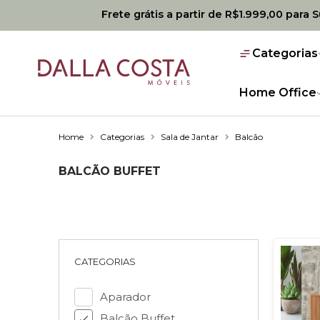
Frete grátis a partir de R$1.999,00 para 
Categorias
Home Office
Home
Categorias
Sala de Jantar
Balcão
BALCÃO BUFFET
CATEGORIAS
Aparador
Balcão Buffet