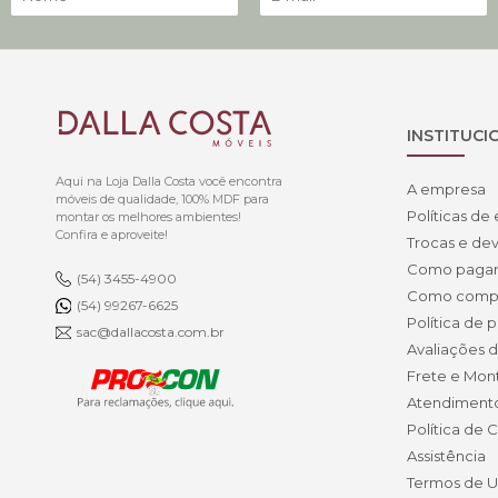
INSTITUCI
Aqui na Loja Dalla Costa você encontra
A empresa
móveis de qualidade, 100% MDF para
Políticas de
montar os melhores ambientes!
Confira e aproveite!
Trocas e de
Como paga
(54) 3455-4900
Como comp
(54) 99267-6625
Política de 
sac@dallacosta.com.br
Avaliações d
Frete e Mo
Atendiment
Política de 
Assistência
Termos de 