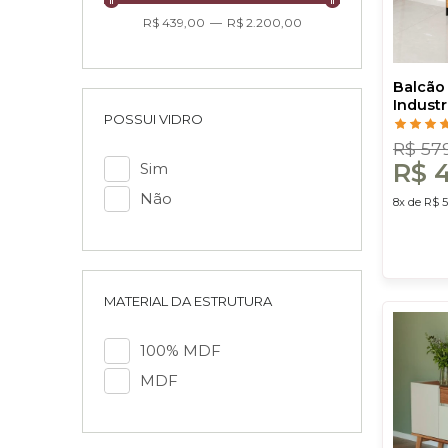
R$ 439,00
—
R$ 2.200,00
Balcão
Industr
POSSUI VIDRO
Dalla C
R$ 57
R$ 4
Sim
Não
8x de R$ 5
MATERIAL DA ESTRUTURA
100% MDF
MDF