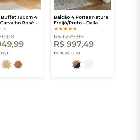
 Buffet 180cm 4
Balcão 4 Portas Nature
 Carvalho Rosé -
Freijó/Preto - Dalla
Costa
Costa
470,00
R$ 1.279,99
949,99
R$ 997,49
100,00
10x de R$ 105,00