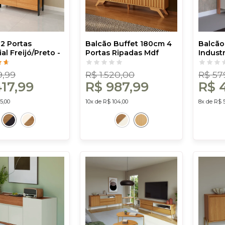
 2 Portas
Balcão Buffet 180cm 4
Balcão
ial Freijó/Preto -
Portas Ripadas Mdf
Industr
osta
Carvalho Rosé - Dalla
White/F
Costa
Costa
9,99
R$ 1.520,00
R$ 57
17,99
R$ 987,99
R$ 
5,00
10x de R$ 104,00
8x de R$ 