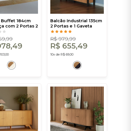
 Buffet 184cm
Balcão Industrial 135cm
ça com 2 Portas 2
2 Portas e 1 Gaveta
 e 1 Nicho -
Freijó/Preto Fosco -
Off White Dalla
Dalla Costa
69,99
R$ 979,99
978,49
R$ 655,49
103,00
10x de R$ 69,00