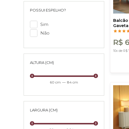
POSSUI ESPELHO?
Balcão 
Sim
Gaveta
White/F
Não
Costa
R$ 
10x de R$ 
ALTURA (CM)
60 cm
—
84 cm
LARGURA (CM)