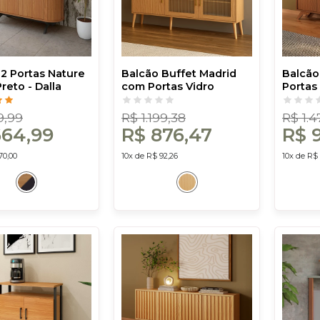
 2 Portas Nature
Balcão Buffet Madrid
Balcão
Preto - Dalla
com Portas Vidro
Portas 
Canelado Carvalho
Costa
Rosé - Dalla Costa
9,99
R$ 1.199,38
R$ 1.
664,99
R$ 876,47
R$ 
70,00
10x de R$ 92,26
10x de R$ 