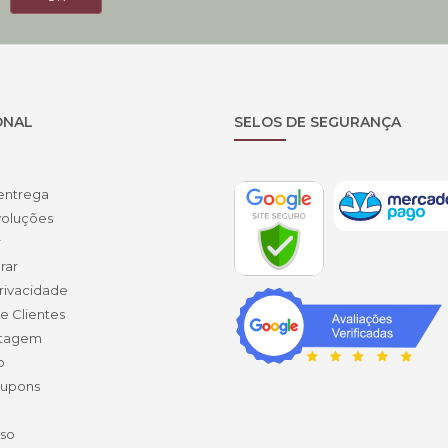
ONAL
SELOS DE SEGURANÇA
 entrega
voluções
r
rar
privacidade
e Clientes
ntagem
o
Cupons
Uso