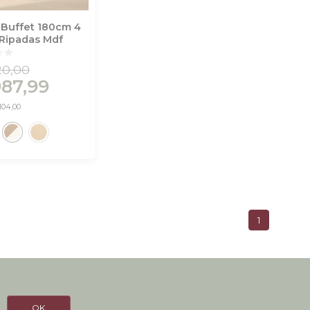
 Buffet 180cm 4
 Ripadas Mdf
Off White - Dalla
20,00
987,99
104,00
1