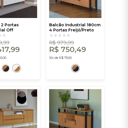
 2 Portas
Balcão Industrial 180cm
ial Off
4 Portas Freijó/Preto
reijó - Dalla
Fosco - Dalla Costa
9,99
R$ 979,99
417,99
R$ 750,49
55,00
10x de R$ 79,00