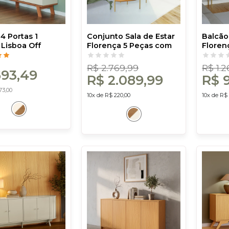
4 Portas 1
Conjunto Sala de Estar
Balcão
 Lisboa Off
Florença 5 Peças com
Floren
reijó - Dalla
Rack 224cm - Dalla
Gavetas
Costa
Freijó/
R$ 2.769,99
R$ 1.2
693,49
Costa
R$ 2.089,99
R$ 
73,00
10x de R$ 220,00
10x de R$ 