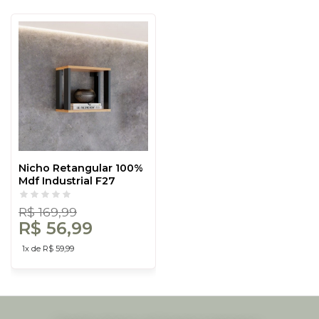
Nicho Retangular 100%
Mdf Industrial F27
Freijó/Preto - Dalla
Costa
R$ 169,99
R$ 56,99
1x de R$ 59,99