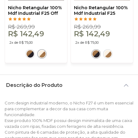
Nicho Retangular 100%
Nicho Retangular 100%
Mdf Industrial F25 Off
Mdf Industrial F25
White/Freijó - Dalla
Freijó/Preto - Dalla
Costa
Costa
R$ 269,99
R$ 269,99
R$ 142,49
R$ 142,49
2x de R$ 75,00
2x de R$ 75,00
Descrição do Produto
Com design industrial moderno, o Nicho F27 é um item essencial
para complementar a decor da sua casa com muita
funcionalidade.
Esse produto 100% MDF possui design minimalista de uma caixa
vazada com ripas, fixadas com ferragens de alta resistência.
Com pintura de 6 camadas de proteção, a alta qualidade do