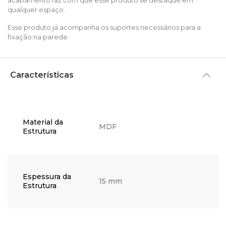
acabamento faz com que esse produto se destaque em
qualquer espaço.
Esse produto já acompanha os suportes necessários para a
fixação na parede.
Características
Material da
MDF
Estrutura
Espessura da
15 mm
Estrutura