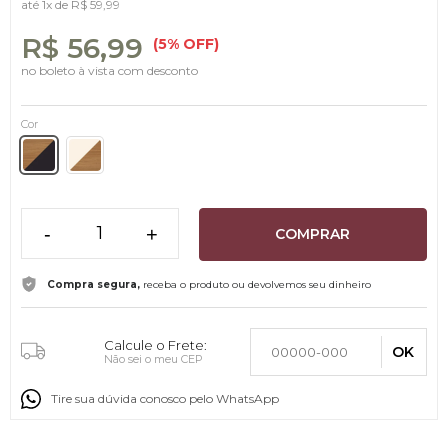
até
1x
de
R$ 59,99
R$ 56,99
(5% OFF)
no boleto à vista com desconto
Cor
-
+
COMPRAR
Compra segura,
receba o produto ou devolvemos seu dinheiro
Calcule o Frete:
OK
Não sei o meu CEP
Tire sua dúvida conosco pelo WhatsApp