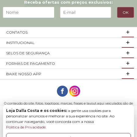
Receba ofertas com preços exclusivos:
CONTATOS
INSTITUCIONAL
SELOS DE SEGURANÇA
FORMAS DE PAGAMENTO
BAIXE NOSSO APP
O conteúdo do site, fotos, logotipos, marcas, frases e layout aqui veiculados são de
propriedade exclusiva da empresa Loja Dalla Costa ou de seus parceiros.
Loja Dalla Costa e os cookies:
a gente usa cookies para
Todos os direitos reservados. Móveis Dalla Costa LTDA - CNPJ: 03.029.980/0001-43
Baixe o app para comprar com mais facilidade e
personalizar anúncios e melhorar a sua experiência no site. Ao
Endereço: R. Arlindo Franklin Barbosa, 3250 - São Roque Bento Gonçalves - RS,
continuar navegando, você concorda com a nossa
rapidez.
95708-200
Política de Privacidade
.