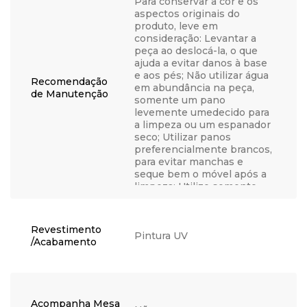
Para conservar a cor e os
aspectos originais do
produto, leve em
consideração: Levantar a
peça ao deslocá-la, o que
ajuda a evitar danos à base
e aos pés; Não utilizar água
Recomendação
em abundância na peça,
de Manutenção
somente um pano
levemente umedecido para
a limpeza ou um espanador
seco; Utilizar panos
preferencialmente brancos,
para evitar manchas e
seque bem o móvel após a
limpeza; Utilize somente
água, nunca produtos
químicos, abrasivos,
solventes, ceras, sabonetes
Revestimento
não neutros ou produtos de
Pintura UV
/Acabamento
limpeza doméstica, visto
que podem danificar o
acabamento; Não coloque
objetos quentes
diretamente em cima do
Acompanha Mesa