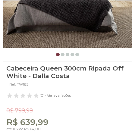
Cabeceira Queen 300cm Ripada Off
White - Dalla Costa
Ref: TW185
(0)
- Ver avaliações
R$ 799,99
R$ 639,99
até
10x
de
R$ 64,00