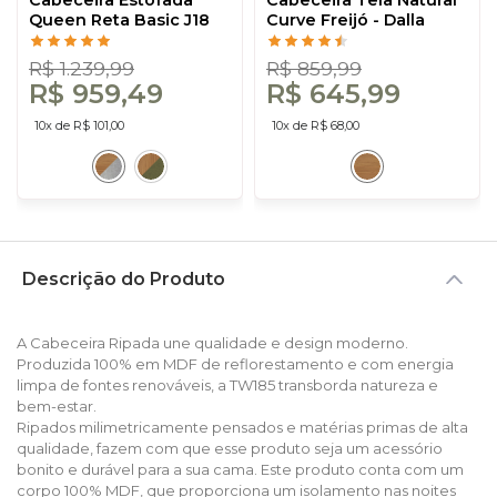
Cabeceira Estofada
Cabeceira Tela Natural
Queen Reta Basic J18
Curve Freijó - Dalla
Freijó/Cinza Claro -
Costa
Dalla Costa
R$ 1.239,99
R$ 859,99
R$ 959,49
R$ 645,99
10x de R$ 101,00
10x de R$ 68,00
Descrição do Produto
A Cabeceira Ripada une qualidade e design moderno.
Produzida 100% em MDF de reflorestamento e com energia
limpa de fontes renováveis, a TW185 transborda natureza e
bem-estar.
Ripados milimetricamente pensados e matérias primas de alta
qualidade, fazem com que esse produto seja um acessório
bonito e durável para a sua cama. Este produto conta com um
corpo 100% MDF, que proporciona um isolamento nas noites