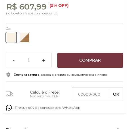
R$ 607,99
(5% OFF)
no boleto à vista com desconto
Cor
-
+
COMPRAR
Compra segura,
receba o produto ou devolvemos seu dinheiro
Calcule o Frete:
OK
Não sei o meu CEP
Tire sua dúvida conosco pelo WhatsApp