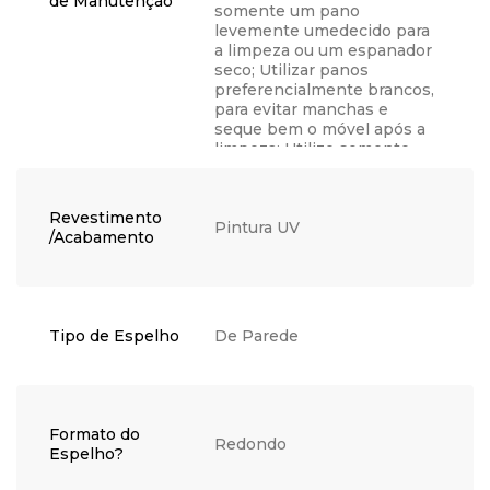
de Manutenção
somente um pano
levemente umedecido para
a limpeza ou um espanador
seco; Utilizar panos
preferencialmente brancos,
para evitar manchas e
seque bem o móvel após a
limpeza; Utilize somente
água, nunca produtos
químicos, abrasivos,
solventes, ceras, sabonetes
Revestimento
não neutros ou produtos de
Pintura UV
/Acabamento
limpeza doméstica, visto
que podem danificar o
acabamento; Não coloque
objetos quentes
diretamente em cima do
Tipo de Espelho
De Parede
móvel para não causar
bolhas, manchas ou outros
danos, opte por utilizar um
apoio; Se possível, não
exponha sua peça
Formato do
diretamente ao sol, utilize
Redondo
Espelho?
cortinas ou persianas para
bloquear os raios de luz,