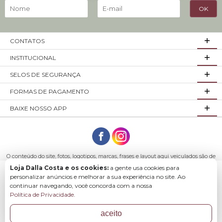
CONTATOS
INSTITUCIONAL
SELOS DE SEGURANÇA
FORMAS DE PAGAMENTO
BAIXE NOSSO APP
O conteúdo do site, fotos, logotipos, marcas, frases e layout aqui veiculados são de
propriedade exclusiva da empresa Loja Dalla Costa ou de seus parceiros.
Loja Dalla Costa e os cookies:
a gente usa cookies para
Todos os direitos reservados. Móveis Dalla Costa LTDA - CNPJ: 03.029.980/0001-43
Baixe o app para comprar com mais facilidade e
personalizar anúncios e melhorar a sua experiência no site. Ao
Endereço: R. Arlindo Franklin Barbosa, 3250 - São Roque Bento Gonçalves - RS,
continuar navegando, você concorda com a nossa
rapidez.
95708-200
Política de Privacidade
.
aceito
Baixar
Agora não
COMPRAR