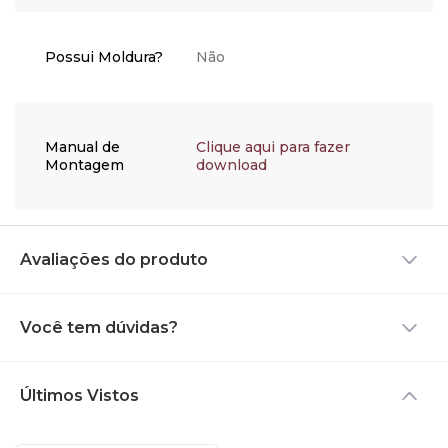
para que a pintura não
desbote. Esses cuidados
são muito simples e
Possui Moldura?
Não
auxiliarão seu produto a
permanecer em perfeito
estado por muitos anos.
Manual de
Clique aqui para fazer
Montagem
download
Avaliações do produto
Você tem dúvidas?
Últimos Vistos