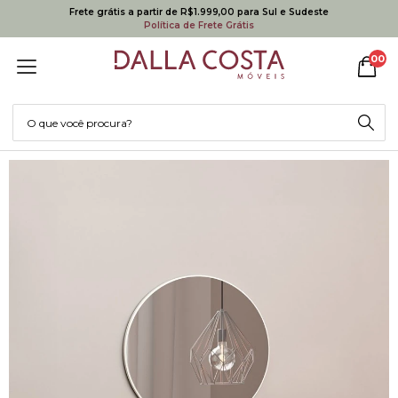
Frete grátis a partir de R$1.999,00 para Sul e Sudeste
Política de Frete Grátis
00