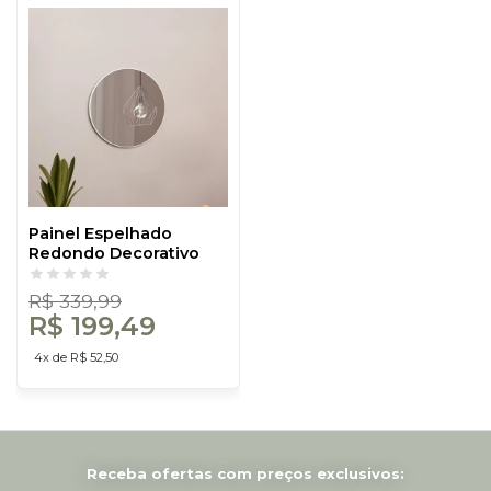
Painel Espelhado
Redondo Decorativo
Basic Es11 Off White -
Dalla Costa
R$ 339,99
R$ 199,49
4x de R$ 52,50
Receba ofertas com preços exclusivos: