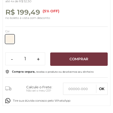
até
4x
de
R$ 52,50
R$ 199,49
(5% OFF)
no boleto à vista com desconto
Cor
-
+
COMPRAR
Compra segura,
receba o produto ou devolvemos seu dinheiro
Calcule o Frete:
OK
Não sei o meu CEP
Tire sua dúvida conosco pelo WhatsApp