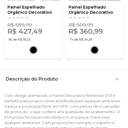
Painel Espelhado
Painel Espelhado
Orgânico Decorativo
Orgânico Decorativo
Nature Es17 Preto -
Nature Es16 Preto -
Dalla Costa
Dalla Costa
R$ 589,99
R$ 509,99
R$ 427,49
R$ 360,99
8x de R$ 56,25
7x de R$ 54,28
Descrição do Produto
Com design atemporal, o Painel Decorativo Redondo ES11 é
perfeito para proporcionar amplitude para qualquer ambiente.
A peça é produzida 100% em MDF, com pintura de 6 camadas
de proteção, o que confere alta qualidade de acabamento. O
ES11 possui forma arredondada e é uma peça chave para
qualquer ambiente. Com proporções coringas, o espelho é