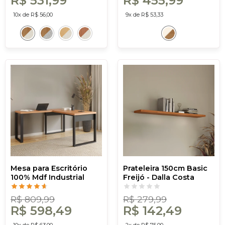
R$ 531,99
R$ 455,99
10x de R$ 56,00
9x de R$ 53,33
Mesa para Escritório
Prateleira 150cm Basic
100% Mdf Industrial
Freijó - Dalla Costa
Freijó/Preto - Dalla
Costa
R$ 809,99
R$ 279,99
R$ 598,49
R$ 142,49
10x de R$ 63,00
2x de R$ 75,00