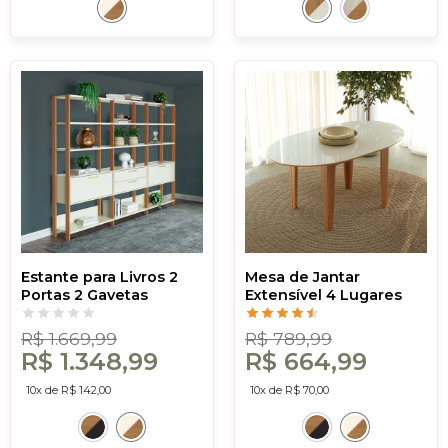
Estante para Livros 2
Mesa de Jantar
Portas 2 Gavetas
Extensível 4 Lugares
Industrial Off
Nature Off White/Freijó
White/Freijó - Dalla
- Dalla Costa
R$ 1.669,99
R$ 789,99
Costa
R$ 1.348,99
R$ 664,99
10x de R$ 142,00
10x de R$ 70,00