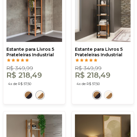
Estante para Livros 5
Estante para Livros 5
Prateleiras Industrial
Prateleiras Industrial
Off White/Freijó - Dalla
Freijó/Preto - Dalla
Costa
Costa
R$ 349,99
R$ 349,99
R$ 218,49
R$ 218,49
4x de R$ 57,50
4x de R$ 57,50