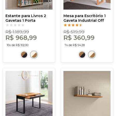
Estante para Livros 2
Mesa para Escritório 1
Gavetas 1 Porta
Gaveta Industrial Off
Industrial Off
White/Freijó - Dalla
White/Freijó - Dalla
Costa
R$ 1.189,99
R$ 519,99
Costa
R$ 968,99
R$ 360,99
10x de R$ 102,00
7x de R$ 54,28