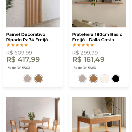
Painel Decorativo
Prateleira 180cm Basic
Ripado Pa74 Freijó -
Freijó - Dalla Costa
Dalla Costa
R$ 609,99
R$ 299,99
R$ 417,99
R$ 161,49
8x de R$ 55,00
3x de R$ 56,66