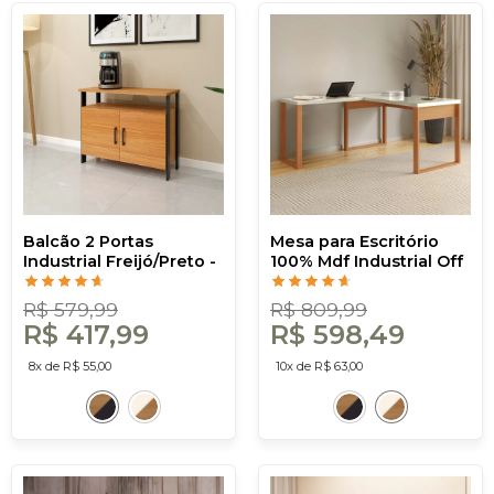
Balcão 2 Portas
Mesa para Escritório
Industrial Freijó/Preto -
100% Mdf Industrial Off
Dalla Costa
White/Freijó - Dalla
Costa
R$ 579,99
R$ 809,99
R$ 417,99
R$ 598,49
8x de R$ 55,00
10x de R$ 63,00