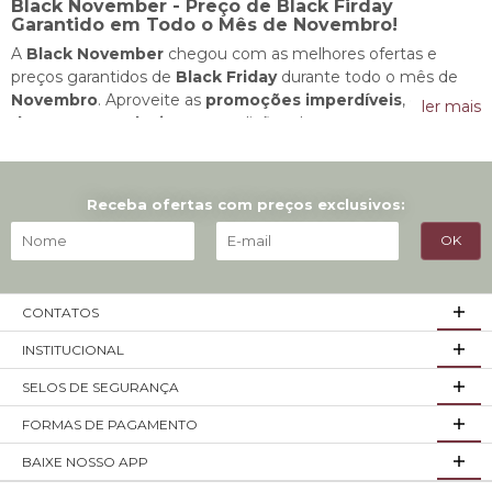
Black November - Preço de Black Firday
Garantido em Todo o Mês de Novembro!
A
Black November
chegou com as melhores ofertas e
preços garantidos de
Black Friday
durante todo o mês de
Novembro
. Aproveite as
promoções imperdíveis
, com
ler mais
descontos exclusivos
e condições de pagamento
especiais para renovar a sua casa ou escritório. Durante nossa
Black November, você encontrará uma ampla seleção de
produtos de alta qualidade com preços baixos. São móveis
Receba ofertas com preços exclusivos:
funcionais e modernos, com designs inovadores e fabricados
com os melhores materiais.
Descontos em Móveis e Mais!
CONTATOS
Aqui na
Dalla Costa
, queremos que você realize o sonho de
ter móveis novos sem precisar esperar até a Black Friday.
INSTITUCIONAL
Durante o mês de Novembro, todas os produtos
selecionados na promoção estarão com descontos e
SELOS DE SEGURANÇA
condições de pagamento que você só encontra na
Black
FORMAS DE PAGAMENTO
November
. Procure pelo selo de Preço Garantido Black e
navegue por nossas opções de
mesas extensíveis
,
BAIXE NOSSO APP
roupeiros espaçosos
e muito mais para garantir uma