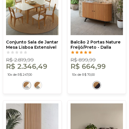
Conjunto Sala de Jantar
Balcão 2 Portas Nature
Mesa Lisboa Extensível
Freijó/Preto - Dalla
com 6 Cadeiras Tela
Costa
Sintética Freijó/Off
R$ 2.819,99
R$ 899,99
White/Césare Claro
R$ 2.346,49
R$ 664,99
10x de R$ 247,00
10x de R$ 70,00