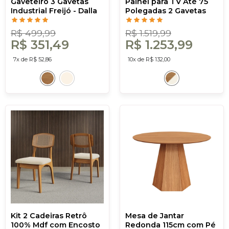
Gaveteiro 3 Gavetas
Painel para TV Até 75
Industrial Freijó - Dalla
Polegadas 2 Gavetas
Costa
com Led 183cm Ripado
Freijó/Off White - Dalla
R$ 499,99
R$ 1.519,99
Costa
R$ 351,49
R$ 1.253,99
7x de R$ 52,86
10x de R$ 132,00
Kit 2 Cadeiras Retrô
Mesa de Jantar
100% Mdf com Encosto
Redonda 115cm com Pé