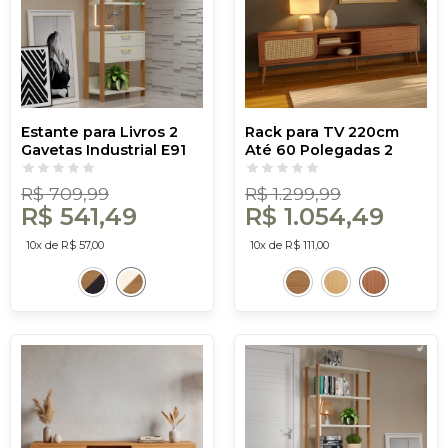
Estante para Livros 2
Rack para TV 220cm
Gavetas Industrial E91
Até 60 Polegadas 2
Wj Off White/Freijó -
Gavetas 1 Porta Curve
Dalla Costa
Pinhão com Palha -
R$ 709,99
R$ 1.299,99
Dalla Costa
R$ 541,49
R$ 1.054,49
10x de R$ 57,00
10x de R$ 111,00