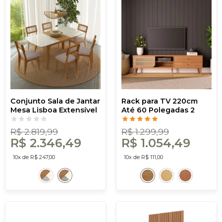
Conjunto Sala de Jantar
Rack para TV 220cm
Mesa Lisboa Extensível
Até 60 Polegadas 2
com 6 Cadeiras Tela
Gavetas 1 Porta Curve
Sintética Freijó/Off
Freijó com Palha - Dalla
R$ 2.819,99
R$ 1.299,99
White/ Bege Claro
Costa
R$ 2.346,49
R$ 1.054,49
Rústico
10x de R$ 247,00
10x de R$ 111,00