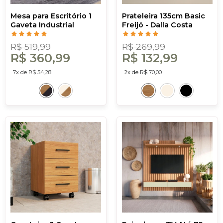
Mesa para Escritório 1
Prateleira 135cm Basic
Gaveta Industrial
Freijó - Dalla Costa
Freijó/Preto - Dalla
Costa
R$ 519,99
R$ 269,99
R$ 360,99
R$ 132,99
7x de R$ 54,28
2x de R$ 70,00