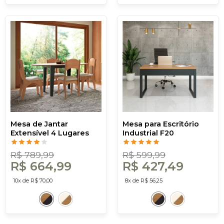
Mesa de Jantar
Mesa para Escritório
Extensível 4 Lugares
Industrial F20
Nature Freijó/Preto -
Freijó/Preto - Dalla
Dalla Costa
Costa
R$ 789,99
R$ 599,99
R$ 664,99
R$ 427,49
10x de R$ 70,00
8x de R$ 56,25