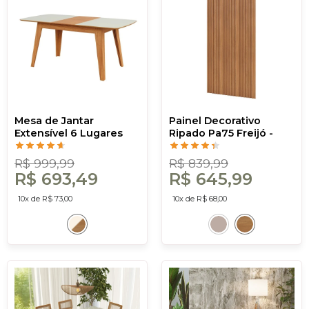
Mesa de Jantar
Painel Decorativo
Extensível 6 Lugares
Ripado Pa75 Freijó -
Lisboa Off White/Freijó
Dalla Costa
- Dalla Costa
R$ 999,99
R$ 839,99
R$ 693,49
R$ 645,99
10x de R$ 73,00
10x de R$ 68,00