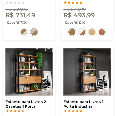
em Palha Sintética
Hexagonal Freijó
Freijó/Tweed Liso Claro
R$ 959,99
R$ 629,99
- Dalla Costa
R$ 731,49
R$ 493,99
10x de R$ 77,00
10x de R$ 52,00
Estante para Livros 2
Estante para Livros 1
Gavetas 1 Porta
Porta Industrial
Industrial Freijó/Preto -
Freijó/Preto - Dalla
Dalla Costa
Costa