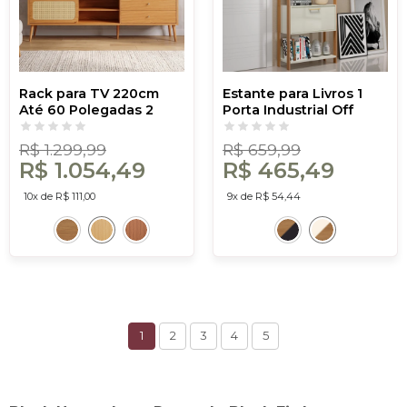
Rack para TV 220cm
Estante para Livros 1
Até 60 Polegadas 2
Porta Industrial Off
Gavetas 1 Porta Curve
White/Freijó - Dalla
Carvalho Rosé com
Costa
R$ 1.299,99
R$ 659,99
Palha - Dalla Costa
R$ 1.054,49
R$ 465,49
10x de R$ 111,00
9x de R$ 54,44
1
2
3
4
5