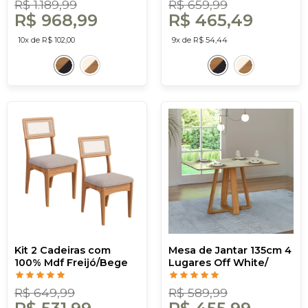
R$ 1.189,99
R$ 659,99
R$ 968,99
R$ 465,49
10x de R$ 102,00
9x de R$ 54,44
Kit 2 Cadeiras com
Mesa de Jantar 135cm 4
100% Mdf Freijó/Bege
Lugares Off White/
Claro J20 - Dalla Costa
Freijó - Dalla Costa
R$ 649,99
R$ 589,99