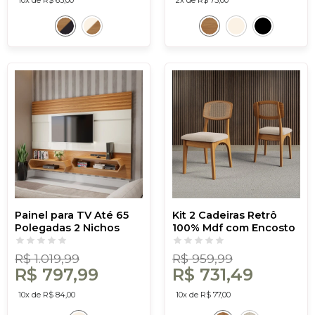
Painel para TV Até 65
Kit 2 Cadeiras Retrô
Polegadas 2 Nichos
100% Mdf com Encosto
Ripado Off White/Freijó
em Palha Sintética
- Dalla Costa
Freijó/Bege Rústico -
R$ 1.019,99
R$ 959,99
Dalla Costa
R$ 797,99
R$ 731,49
10x de R$ 84,00
10x de R$ 77,00