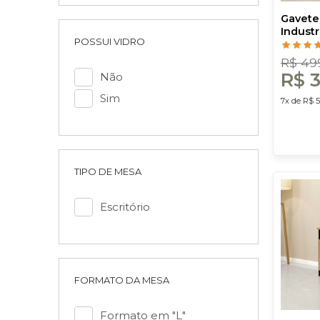
Pinhão
Gavete
Industri
POSSUI VIDRO
Costa
R$ 49
R$ 3
Não
Sim
7x de R$ 5
TIPO DE MESA
Escritório
FORMATO DA MESA
Formato em "L"