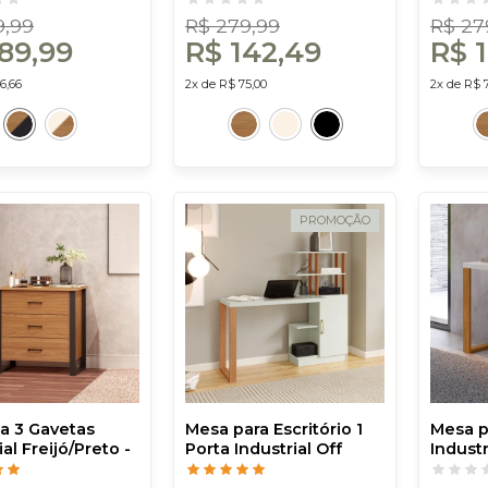
9,99
R$ 279,99
R$ 27
89,99
R$ 142,49
R$ 
6,66
2x de R$ 75,00
2x de R$ 
PROMOÇÃO
 3 Gavetas
Mesa para Escritório 1
Mesa p
ial Freijó/Preto -
Porta Industrial Off
Industr
osta
White/Freijó - Dalla
White/F