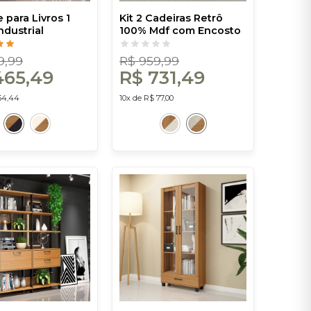
 para Livros 1
Kit 2 Cadeiras Retrô
ndustrial
100% Mdf com Encosto
Preto - Dalla
em Palha Sintética
Freijó/Tweed Liso Claro
9,99
R$ 959,99
- Dalla Costa
465,49
R$ 731,49
54,44
10x de R$ 77,00