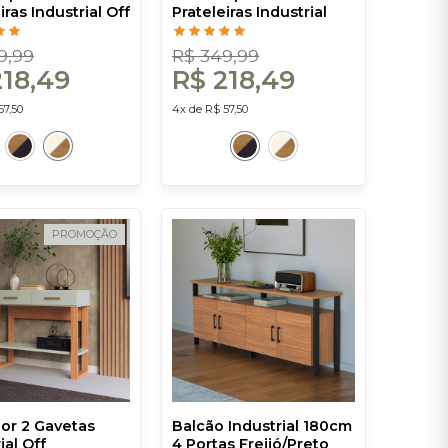
iras Industrial Off
Prateleiras Industrial
reijó - Dalla
Freijó/Preto - Dalla
Costa
9,99
R$ 349,99
218,49
R$ 218,49
57,50
4x de R$ 57,50
PROMOÇÃO
or 2 Gavetas
Balcão Industrial 180cm
ial Off
4 Portas Freijó/Preto