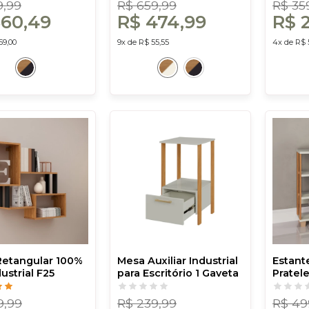
Costa
Costa
9,99
R$ 659,99
R$ 35
560,49
R$ 474,99
R$ 
59,00
9x de R$ 55,55
4x de R$ 
Retangular 100%
Mesa Auxiliar Industrial
Estante
ustrial F25
para Escritório 1 Gaveta
Pratele
Preto - Dalla
Off White/Freijó - Dalla
White/F
Costa
Costa
9,99
R$ 239,99
R$ 49