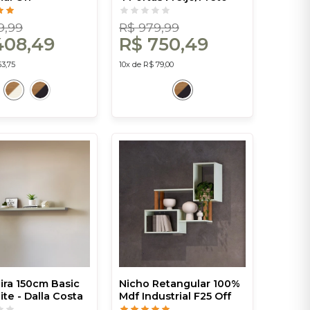
reijó - Dalla
Fosco - Dalla Costa
9,99
R$ 979,99
408,49
R$ 750,49
53,75
10x de R$ 79,00
eira 150cm Basic
Nicho Retangular 100%
te - Dalla Costa
Mdf Industrial F25 Off
White/Freijó - Dalla