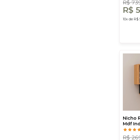
R$ 73
R$ 
10x de R$ 
Nicho 
Mdf Ind
Freijó/
Costa
R$ 26