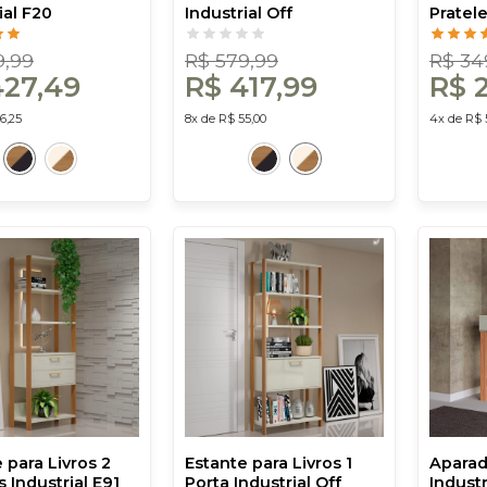
ial F20
Industrial Off
Pratele
Preto - Dalla
White/Freijó - Dalla
White/F
Costa
Costa
9,99
R$ 579,99
R$ 34
427,49
R$ 417,99
R$ 
6,25
8x de R$ 55,00
4x de R$ 
 para Livros 2
Estante para Livros 1
Aparad
 Industrial E91
Porta Industrial Off
Industr