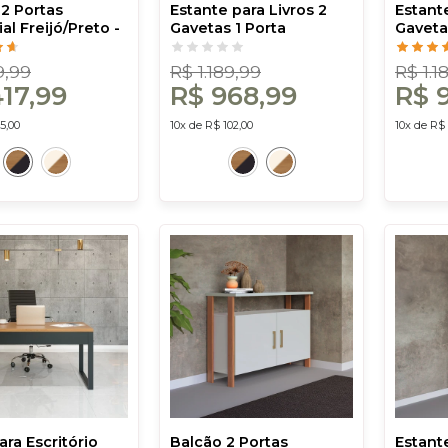
 2 Portas
Estante para Livros 2
Estante
ial Freijó/Preto -
Gavetas 1 Porta
Gaveta
osta
Industrial Off
Industr
White/Freijó - Dalla
Dalla 
9,99
R$ 1.189,99
R$ 1.1
Costa
17,99
R$ 968,99
R$ 
5,00
10x de R$ 102,00
10x de R$ 
ra Escritório
Balcão 2 Portas
Estante