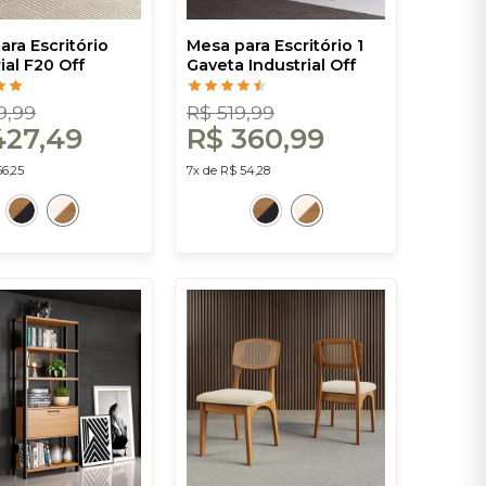
ara Escritório
Mesa para Escritório 1
ial F20 Off
Gaveta Industrial Off
reijó - Dalla
White/Freijó - Dalla
Costa
9,99
R$ 519,99
427,49
R$ 360,99
56,25
7x de R$ 54,28