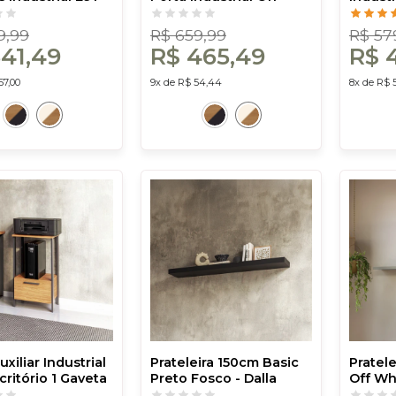
White/Freijó -
White/Freijó - Dalla
White/F
osta
Costa
Costa
9,99
R$ 659,99
R$ 57
541,49
R$ 465,49
R$ 
57,00
9x de R$ 54,44
8x de R$ 
xiliar Industrial
Prateleira 150cm Basic
Pratel
critório 1 Gaveta
Preto Fosco - Dalla
Off Whi
Preto - Dalla
Costa