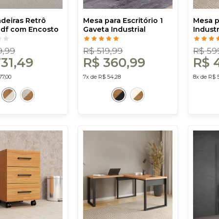
adeiras Retrô
Mesa para Escritório 1
Mesa p
df com Encosto
Gaveta Industrial
Industr
a Sintética
Freijó/Preto - Dalla
White/F
Bege Rústico -
Costa
Costa
9,99
R$ 519,99
R$ 59
osta
31,49
R$ 360,99
R$ 
77,00
7x de R$ 54,28
8x de R$ 