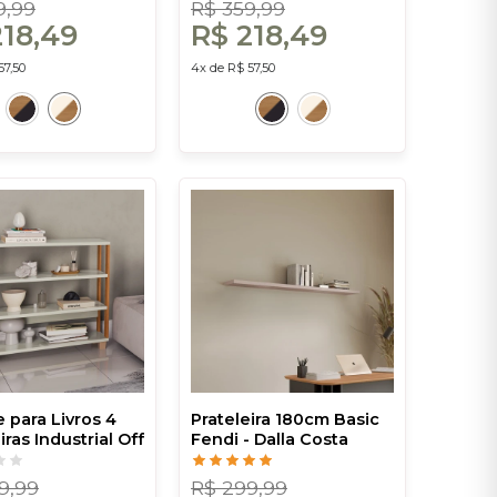
9,99
R$ 359,99
218,49
R$ 218,49
57,50
4x de R$ 57,50
 para Livros 4
Prateleira 180cm Basic
iras Industrial Off
Fendi - Dalla Costa
reijó - Dalla
9,99
R$ 299,99