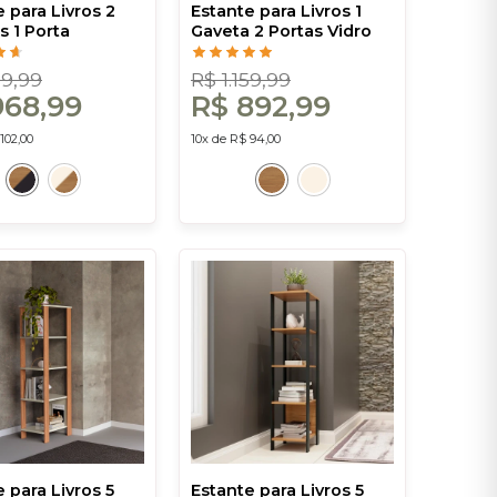
 para Livros 2
Estante para Livros 1
s 1 Porta
Gaveta 2 Portas Vidro
ial Freijó/Preto -
Industrial Freijó - Dalla
Costa
Costa
89,99
R$ 1.159,99
968,99
R$ 892,99
102,00
10x de R$ 94,00
 para Livros 5
Estante para Livros 5