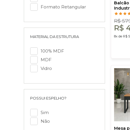
Balcão
Formato Retangular
Industr
Dalla C
R$ 57
R$ 4
MATERIAL DA ESTRUTURA
8x de R$ 5
100% MDF
MDF
Vidro
POSSUI ESPELHO?
Sim
Não
Mesa pa