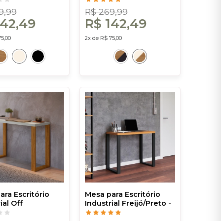
Costa
9,99
R$ 269,99
142,49
R$ 142,49
75,00
2x de R$ 75,00
ara Escritório
Mesa para Escritório
ial Off
Industrial Freijó/Preto -
reijó - Dalla
Dalla Costa