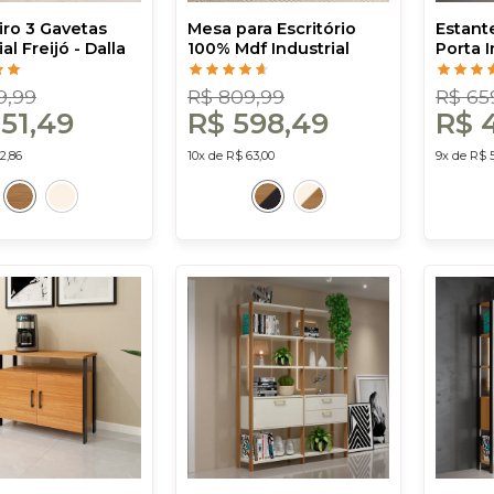
iro 3 Gavetas
Mesa para Escritório
Estante
al Freijó - Dalla
100% Mdf Industrial
Porta I
Freijó/Preto - Dalla
Freijó/
Costa
Costa
9,99
R$ 809,99
R$ 65
51,49
R$ 598,49
R$ 
2,86
10x de R$ 63,00
9x de R$ 