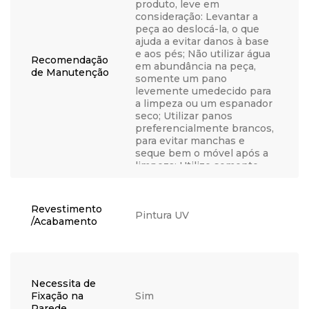
produto, leve em
consideração: Levantar a
peça ao deslocá-la, o que
ajuda a evitar danos à base
e aos pés; Não utilizar água
Recomendação
em abundância na peça,
de Manutenção
somente um pano
levemente umedecido para
a limpeza ou um espanador
seco; Utilizar panos
preferencialmente brancos,
para evitar manchas e
seque bem o móvel após a
limpeza; Utilize somente
água, nunca produtos
químicos, abrasivos,
solventes, ceras, sabonetes
Revestimento
não neutros ou produtos de
Pintura UV
/Acabamento
limpeza doméstica, visto
que podem danificar o
acabamento; Não coloque
objetos quentes
diretamente em cima do
Necessita de
móvel para não causar
Fixação na
Sim
bolhas, manchas ou outros
Parede