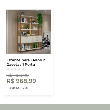
Estante para Livros 2
Gavetas 1 Porta
Industrial Off
White/Freijó - Dalla
R$ 1.189,99
Costa
R$ 968,99
10x de R$ 102,00