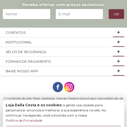
Receba ofertas com preços exclusivos:
CONTATOS
INSTITUCIONAL
SELOS DE SEGURANÇA
FORMAS DE PAGAMENTO
BAIXE NOSSO APP
O conteúdo do site, fotos, logotipos, marcas, frases e layout aqui veiculados são de
propriedade exclusiva da empresa Loja Dalla Costa ou de seus parceiros.
Loja Dalla Costa e os cookies:
a gente usa cookies para
Todos os direitos reservados. Móveis Dalla Costa LTDA - CNPJ: 03.029.980/0001-43
Baixe o app para comprar com mais facilidade e
personalizar anúncios e melhorar a sua experiência no site. Ao
Endereço: R. Arlindo Franklin Barbosa, 3250 - São Roque Bento Gonçalves - RS,
continuar navegando, você concorda com a nossa
rapidez.
95708-200
Política de Privacidade
.