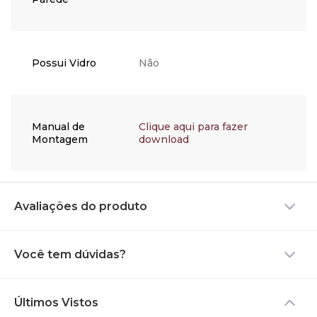
danos, opte por utilizar um
apoio; Se possível, não
exponha sua peça
diretamente ao sol, utilize
cortinas ou persianas para
Possui Vidro
Não
bloquear os raios de luz,
para que a pintura não
desbote. Esses cuidados
são muito simples e
auxiliarão seu produto a
Manual de
Clique aqui para fazer
permanecer em perfeito
Montagem
download
estado por muitos anos.
Avaliações do produto
Você tem dúvidas?
Últimos Vistos