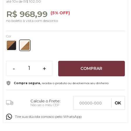
até
10x
de
R$ 102,00
R$ 968,99
(5% OFF)
no boleto à vista com desconto
Cor
-
+
COMPRAR
Compra segura,
receba o produto ou devolvemos seu dinheiro
Calcule o Frete:
OK
Não sei o meu CEP
Tire sua dúvida conosco pelo WhatsApp