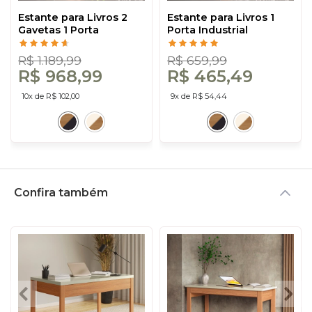
Estante para Livros 2
Estante para Livros 1
Gavetas 1 Porta
Porta Industrial
Industrial Freijó/Preto -
Freijó/Preto - Dalla
Dalla Costa
Costa
R$ 1.189,99
R$ 659,99
R$ 968,99
R$ 465,49
10x de R$ 102,00
9x de R$ 54,44
Confira também