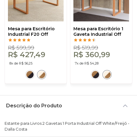
Mesa para Escritório
Mesa para Escritório 1
Industrial F20 Off
Gaveta Industrial Off
White/Freijó - Dalla
White/Freijó - Dalla
Costa
Costa
R$ 599,99
R$ 519,99
R$ 427,49
R$ 360,99
8x de R$ 56,25
7x de R$ 54,28
Descrição do Produto
Estante para Livros 2 Gavetas 1 Porta Industrial Off White/Freijó -
Dalla Costa