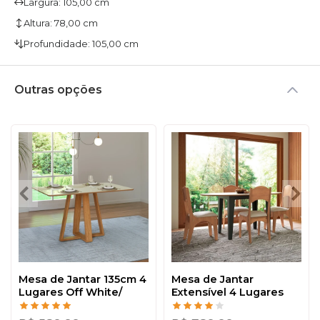
Largura: 105,00 cm
Altura: 78,00 cm
Profundidade: 105,00 cm
Outras opções
Mesa de Jantar 135cm 4
Mesa de Jantar
Lugares Off White/
Extensível 4 Lugares
Freijó - Dalla Costa
Nature Freijó/Preto -
Dalla Costa