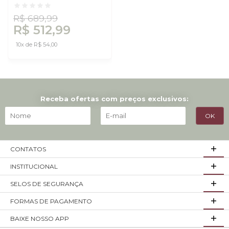
Nature Freijó/Preto -
Dalla Costa
R$ 689,99
R$ 512,99
10x de R$ 54,00
Receba ofertas com preços exclusivos:
CONTATOS
INSTITUCIONAL
SELOS DE SEGURANÇA
FORMAS DE PAGAMENTO
BAIXE NOSSO APP