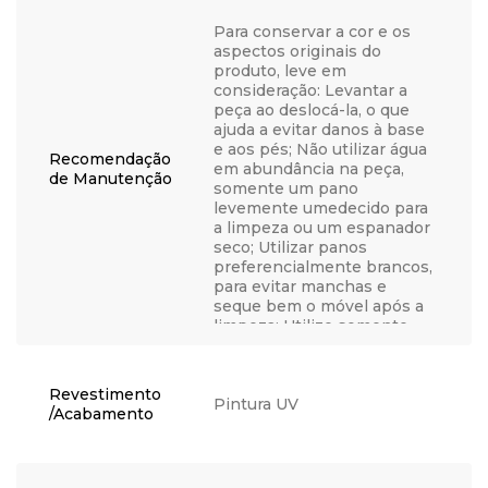
Para conservar a cor e os
aspectos originais do
produto, leve em
consideração: Levantar a
peça ao deslocá-la, o que
ajuda a evitar danos à base
e aos pés; Não utilizar água
Recomendação
em abundância na peça,
de Manutenção
somente um pano
levemente umedecido para
a limpeza ou um espanador
seco; Utilizar panos
preferencialmente brancos,
para evitar manchas e
seque bem o móvel após a
limpeza; Utilize somente
água, nunca produtos
químicos, abrasivos,
solventes, ceras, sabonetes
Revestimento
não neutros ou produtos de
Pintura UV
/Acabamento
limpeza doméstica, visto
que podem danificar o
acabamento; Não coloque
objetos quentes