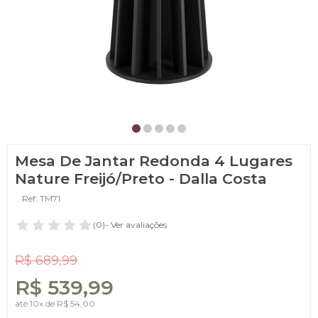
Mesa De Jantar Redonda 4 Lugares
Nature Freijó/Preto - Dalla Costa
Ref: TM71
(0)
- Ver avaliações
R$ 689,99
R$ 539,99
até
10x
de
R$ 54,00