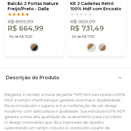
Balcão 2 Portas Nature
Kit 2 Cadeiras Retrô
Freijó/Preto - Dalla
100% Mdf com Encosto
Costa
em Palha Sintética
Freijó/Bege Rústico -
R$ 899,99
R$ 959,99
Dalla Costa
R$ 664,99
R$ 731,49
10x de R$ 70,00
10x de R$ 77,00
Descrição do Produto
Elegante e versátil, a mesa de jantar TM71 tem pés ripados 100%
MDF e tampo chanfradoque garante uma maior durabilidade.
Ela acomoda até 4 lugares e é a combinação de um design
moderno com delicadeza e qualidade. Sua estrutura 100% MDF
garante a mais alta qualidade de acabamento para o produto.
O design minimalista que dá a impressão de ripados
sustentando um tampo robusto é construído a partir de