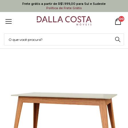
Frete grátis a partir de R$1.999,00 para Sul e Sudeste
Política de Frete Grátis
00