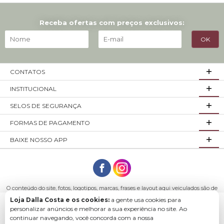
Receba ofertas com preços exclusivos:
CONTATOS
INSTITUCIONAL
SELOS DE SEGURANÇA
FORMAS DE PAGAMENTO
BAIXE NOSSO APP
O conteúdo do site, fotos, logotipos, marcas, frases e layout aqui veiculados são de
propriedade exclusiva da empresa Loja Dalla Costa ou de seus parceiros.
Loja Dalla Costa e os cookies:
a gente usa cookies para
Todos os direitos reservados. Móveis Dalla Costa LTDA - CNPJ: 03.029.980/0001-43
Baixe o app para comprar com mais facilidade e
personalizar anúncios e melhorar a sua experiência no site. Ao
Endereço: R. Arlindo Franklin Barbosa, 3250 - São Roque Bento Gonçalves - RS,
continuar navegando, você concorda com a nossa
rapidez.
95708-200