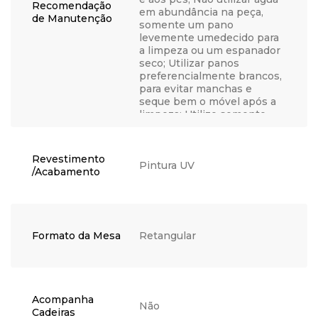
Recomendação
em abundância na peça,
de Manutenção
somente um pano
levemente umedecido para
a limpeza ou um espanador
seco; Utilizar panos
preferencialmente brancos,
para evitar manchas e
seque bem o móvel após a
limpeza; Utilize somente
água, nunca produtos
químicos, abrasivos,
solventes, ceras, sabonetes
Revestimento
não neutros ou produtos de
Pintura UV
/Acabamento
limpeza doméstica, visto
que podem danificar o
acabamento; Não coloque
objetos quentes
diretamente em cima do
Formato da Mesa
Retangular
móvel para não causar
bolhas, manchas ou outros
danos, opte por utilizar um
apoio; Se possível, não
exponha sua peça
Acompanha
diretamente ao sol, utilize
Não
Cadeiras