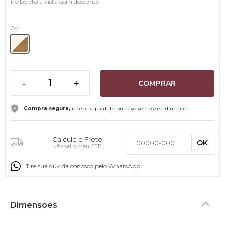
no boleto à vista com desconto
Cor
-
+
COMPRAR
Compra segura,
receba o produto ou devolvemos seu dinheiro
Calcule o Frete:
OK
Não sei o meu CEP
Tire sua dúvida conosco pelo WhatsApp
Dimensões