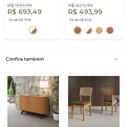
- Dalla Costa
R$ 999,99
R$ 629,99
R$ 693,49
R$ 493,99
10x de R$ 73,00
10x de R$ 52,00
Confira também