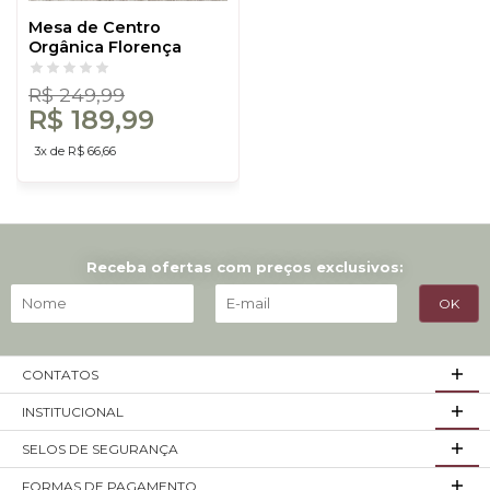
Mesa de Centro
Orgânica Florença
70cm com Pés
Metálicos Freijó/Gold -
R$ 249,99
Dalla Costa
R$ 189,99
3x de R$ 66,66
Receba ofertas com preços exclusivos:
CONTATOS
INSTITUCIONAL
SELOS DE SEGURANÇA
FORMAS DE PAGAMENTO