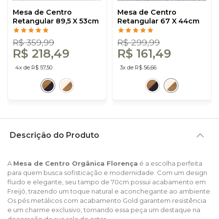
Mesa de Centro
Mesa de Centro
Retangular 89,5 X 53cm
Retangular 67 X 44cm
Industrial Freijó/Preto -
Industrial Off
Dalla Costa
White/Freijó - Dalla
R$ 359,99
R$ 299,99
Costa
R$ 218,49
R$ 161,49
4x de R$ 57,50
3x de R$ 56,66
Descrição do Produto
A
Mesa de Centro Orgânica Florença
é a escolha perfeita
para quem busca sofisticação e modernidade. Com um design
fluido e elegante, seu tampo de 70cm possui acabamento em
Freijó, trazendo um toque natural e aconchegante ao ambiente.
Os pés metálicos com acabamento Gold garantem resistência
e um charme exclusivo, tornando essa peça um destaque na