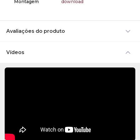
Montagem
download
cortinas ou persianas para
bloquear os raios de luz,
para que a pintura não
desbote. Esses cuidados
são muito simples e
Avaliações do produto
auxiliarão seu produto a
permanecer em perfeito
estado por muitos anos.
Vídeos