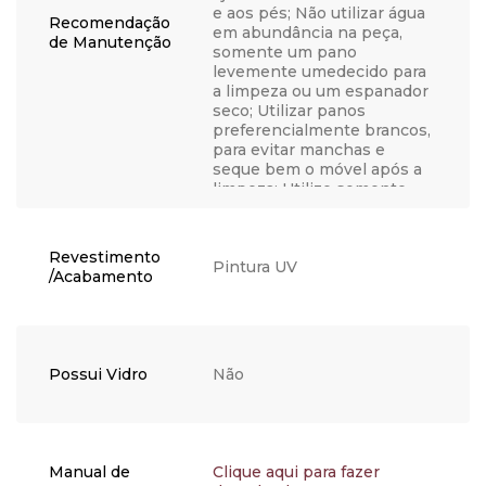
e aos pés; Não utilizar água
Recomendação
em abundância na peça,
de Manutenção
somente um pano
levemente umedecido para
a limpeza ou um espanador
seco; Utilizar panos
preferencialmente brancos,
para evitar manchas e
seque bem o móvel após a
limpeza; Utilize somente
água, nunca produtos
químicos, abrasivos,
solventes, ceras, sabonetes
Revestimento
não neutros ou produtos de
Pintura UV
/Acabamento
limpeza doméstica, visto
que podem danificar o
acabamento; Não coloque
objetos quentes
diretamente em cima do
Possui Vidro
Não
móvel para não causar
bolhas, manchas ou outros
danos, opte por utilizar um
apoio; Se possível, não
exponha sua peça
Manual de
Clique aqui para fazer
diretamente ao sol, utilize