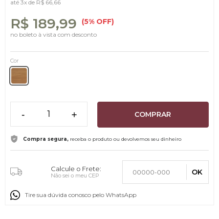
até
3x
de
R$ 66,66
R$ 189,99
(5% OFF)
no boleto à vista com desconto
Cor
-
+
COMPRAR
Compra segura,
receba o produto ou devolvemos seu dinheiro
Calcule o Frete:
OK
Não sei o meu CEP
Tire sua dúvida conosco pelo WhatsApp