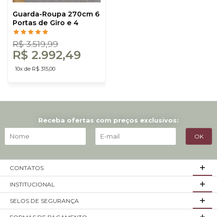
Guarda-Roupa 270cm 6
Portas de Giro e 4
Gavetas Internas
Freijó/Off White - Dalla
R$ 3.519,99
Costa
R$ 2.992,49
10x de R$ 315,00
Receba ofertas com preços exclusivos:
CONTATOS
INSTITUCIONAL
SELOS DE SEGURANÇA