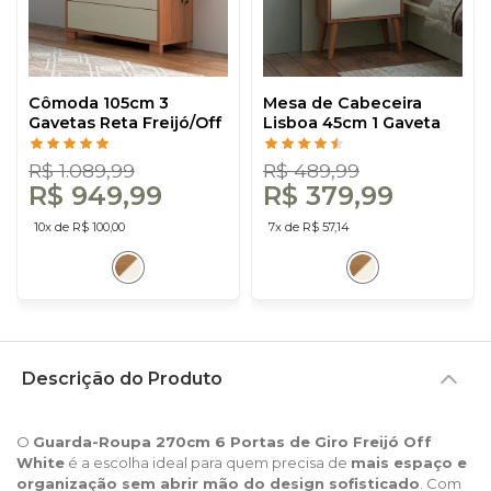
Cômoda 105cm 3
Mesa de Cabeceira
Gavetas Reta Freijó/Off
Lisboa 45cm 1 Gaveta
White - Dalla Costa
Freijó/Off White - Dalla
Costa
R$ 1.089,99
R$ 489,99
R$ 949,99
R$ 379,99
10x de R$ 100,00
7x de R$ 57,14
Descrição do Produto
O
Guarda-Roupa 270cm 6 Portas de Giro Freijó Off
White
é a escolha ideal para quem precisa de
mais espaço e
organização sem abrir mão do design sofisticado
. Com