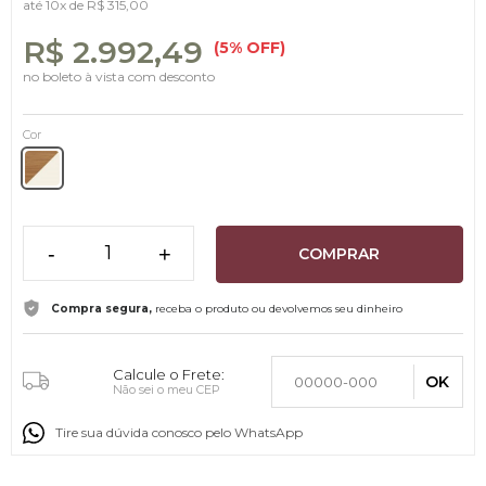
até
10x
de
R$ 315,00
R$ 2.992,49
(5% OFF)
no boleto à vista com desconto
Cor
-
+
COMPRAR
Compra segura,
receba o produto ou devolvemos seu dinheiro
Calcule o Frete:
OK
Não sei o meu CEP
Tire sua dúvida conosco pelo WhatsApp