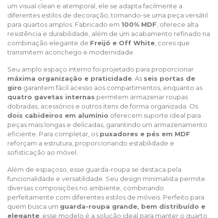
um visual clean e atemporal, ele se adapta facilmente a
diferentes estilos de decoração, tornando-se uma peça versátil
para quartos amplos. Fabricado em
100% MDF
, oferece alta
resistência e durabilidade, além de um acabamento refinado na
combinação elegante de
Freijó e Off White
, cores que
transmitem aconchego e modernidade.
Seu amplo espaço interno foi projetado para proporcionar
máxima organização e praticidade
. As
seis portas de
giro
garantem fácil acesso aos compartimentos, enquanto as
quatro gavetas internas
permitem armazenar roupas
dobradas, acessórios e outros itens de forma organizada. Os
dois cabideiros em alumínio
oferecem suporte ideal para
peças mais longas e delicadas, garantindo um armazenamento
eficiente. Para completar, os
puxadores e pés em MDF
reforçam a estrutura, proporcionando estabilidade e
sofisticação ao móvel.
Além de espaçoso, esse guarda-roupa se destaca pela
funcionalidade e versatilidade. Seu design minimalista permite
diversas composições no ambiente, combinando
perfeitamente com diferentes estilos de móveis. Perfeito para
quem busca um
guarda-roupa grande, bem distribuído e
elegante
, esse modelo é a solução ideal para manter o quarto