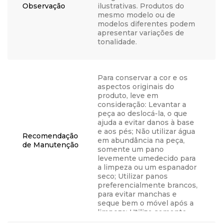
Observação
ilustrativas. Produtos do
mesmo modelo ou de
modelos diferentes podem
apresentar variações de
tonalidade.
Para conservar a cor e os
aspectos originais do
produto, leve em
consideração: Levantar a
peça ao deslocá-la, o que
ajuda a evitar danos à base
e aos pés; Não utilizar água
Recomendação
em abundância na peça,
de Manutenção
somente um pano
levemente umedecido para
a limpeza ou um espanador
seco; Utilizar panos
preferencialmente brancos,
para evitar manchas e
seque bem o móvel após a
limpeza; Utilize somente
água, nunca produtos