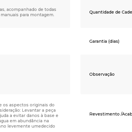
as, acompanhado de todas
Quantidade de Cade
 e manuais para montagem.
Garantia (dias)
Observação
e os aspectos originais do
sideração: Levantar a peça
Revestimento /Aca
ajuda a evitar danos à base e
r água em abundância na
ano levemente umedecido
 espanador seco; Utilizar