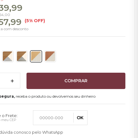
639,99
164,00
57,99
(5% OFF)
sta com desconto
+
COMPRAR
segura,
receba o produto ou devolvemos seu dinheiro
 o Frete:
OK
 o meu CEP
a dúvida conosco pelo WhatsApp