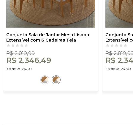
Conjunto Sala de Jantar Mesa Lisboa
Conjunto Sa
Extensível com 6 Cadeiras Tela
Extensível 
Sintética Freijó/Off White/ Bege Claro
Sintética Fr
Rústico
R$ 2.819,99
R$ 2.819,9
R$ 2.346,49
R$ 2.3
10x de R$ 247,00
10x de R$ 247,00