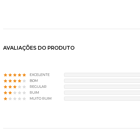
panos preferencialme
manchas e seque bem
Utilize somente água
abrasivos, solventes,
neutros ou produtos 
que podem danificar
objetos quentes dir
para não causar bolh
AVALIAÇÕES DO PRODUTO
danos, opte por utili
exponha sua peça dir
cortinas ou persianas
luz, para que a pintu
cuidados são muito si
EXCELENTE
produto a permanece
BOM
muitos anos.
REGULAR
RUIM
MUITO RUIM