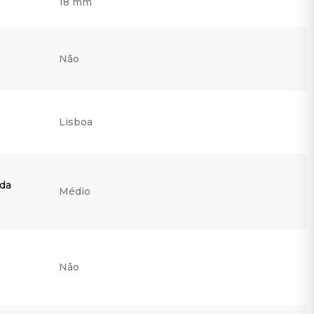
18 mm
Não
Lisboa
 da
Médio
Não