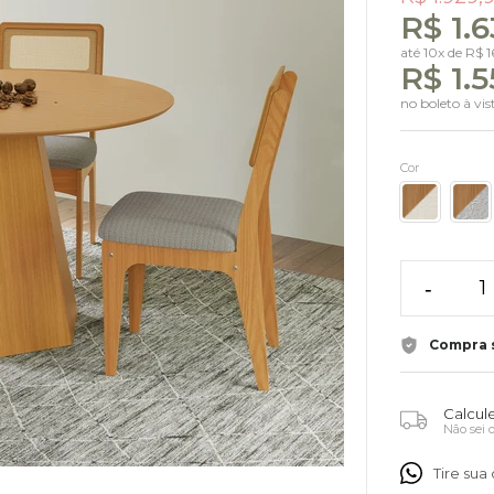
R$ 1.
até
10x
de
R$ 
R$ 1.5
no boleto à vi
Cor
-
Compra 
Calcule
Não sei
Tire su