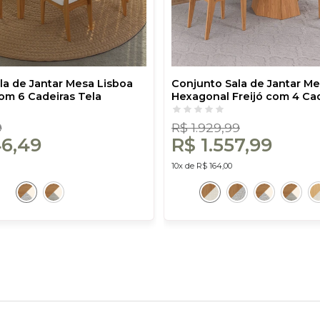
la de Jantar Mesa Lisboa
Conjunto Sala de Jantar Me
com 6 Cadeiras Tela
Hexagonal Freijó com 4 Cad
eijó/Off White/Césare Claro
Sintética 100% Mdf Freijó/
J20
9
R$ 1.929,99
46,49
R$ 1.557,99
10x de R$ 164,00