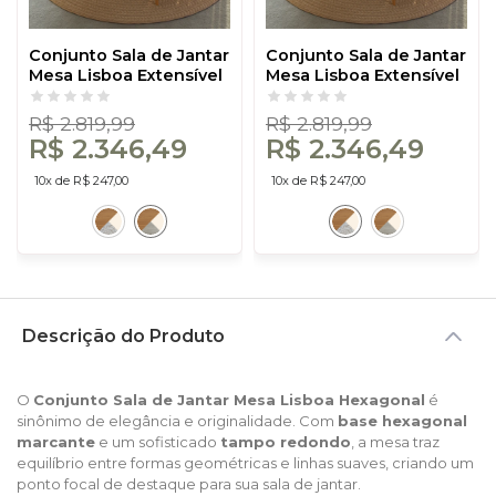
Conjunto Sala de Jantar
Conjunto Sala de Jantar
Mesa Lisboa Extensível
Mesa Lisboa Extensível
com 6 Cadeiras Tela
com 6 Cadeiras Tela
Sintética Freijó/Off
Sintética Freijó/Off
R$ 2.819,99
R$ 2.819,99
White/ Bege Claro
White/Césare Claro
R$ 2.346,49
R$ 2.346,49
Rústico
10x de R$ 247,00
10x de R$ 247,00
Descrição do Produto
O
Conjunto Sala de Jantar Mesa Lisboa Hexagonal
é
sinônimo de elegância e originalidade. Com
base hexagonal
marcante
e um sofisticado
tampo redondo
, a mesa traz
equilíbrio entre formas geométricas e linhas suaves, criando um
ponto focal de destaque para sua sala de jantar.