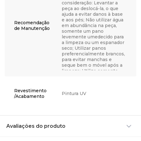
consideração: Levantar a
peça ao deslocá-la, o que
ajuda a evitar danos à base
e aos pés; Não utilizar água
Recomendação
em abundância na peça,
de Manutenção
somente um pano
levemente umedecido para
a limpeza ou um espanador
seco; Utilizar panos
preferencialmente brancos,
para evitar manchas e
seque bem o móvel após a
limpeza; Utilize somente
água, nunca produtos
químicos, abrasivos,
solventes, ceras, sabonetes
Revestimento
não neutros ou produtos de
Pintura UV
/Acabamento
limpeza doméstica, visto
que podem danificar o
acabamento; Não coloque
objetos quentes
diretamente em cima do
Avaliações do produto
móvel para não causar
bolhas, manchas ou outros
danos, opte por utilizar um