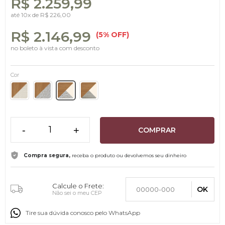
R$ 2.259,99
até
10x
de
R$ 226,00
R$ 2.146,99
(5% OFF)
no boleto à vista com desconto
Cor
-
+
COMPRAR
Compra segura,
receba o produto ou devolvemos seu dinheiro
Calcule o Frete:
OK
Não sei o meu CEP
Tire sua dúvida conosco pelo WhatsApp