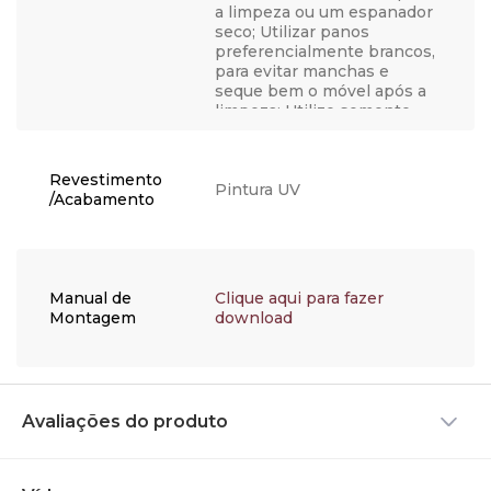
a limpeza ou um espanador
seco; Utilizar panos
preferencialmente brancos,
para evitar manchas e
seque bem o móvel após a
limpeza; Utilize somente
água, nunca produtos
químicos, abrasivos,
solventes, ceras, sabonetes
Revestimento
não neutros ou produtos de
Pintura UV
/Acabamento
limpeza doméstica, visto
que podem danificar o
acabamento; Não coloque
objetos quentes
diretamente em cima do
Manual de
Clique aqui para fazer
móvel para não causar
Montagem
download
bolhas, manchas ou outros
danos, opte por utilizar um
apoio; Se possível, não
exponha sua peça
diretamente ao sol, utilize
Avaliações do produto
cortinas ou persianas para
bloquear os raios de luz,
para que a pintura não
desbote. Esses cuidados