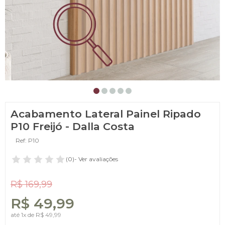
Acabamento Lateral Painel Ripado
P10 Freijó - Dalla Costa
Ref: P10
(0)
- Ver avaliações
R$ 169,99
R$ 49,99
até
1x
de
R$ 49,99