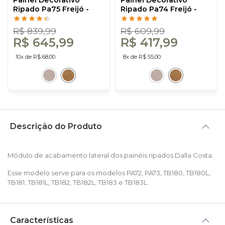
Painel Decorativo
Painel Decorativo
Ripado Pa75 Freijó -
Ripado Pa74 Freijó -
Dalla Costa
Dalla Costa
R$ 839,99
R$ 609,99
R$ 645,99
R$ 417,99
10x de R$ 68,00
8x de R$ 55,00
Descrição do Produto
Módulo de acabamento lateral dos painéis ripados Dalla Costa.
Esse modelo serve para os modelos PA72, PA73, TB180, TB180L,
TB181, TB181L, TB182, TB182L, TB183 e TB183L.
Características