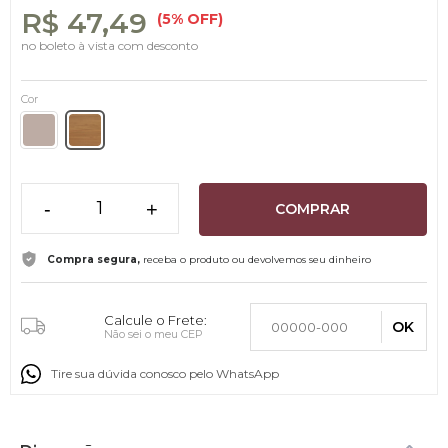
R$ 47,49
(5% OFF)
no boleto à vista com desconto
Cor
-
+
COMPRAR
Compra segura,
receba o produto ou devolvemos seu dinheiro
Calcule o Frete:
OK
Não sei o meu CEP
Tire sua dúvida conosco pelo WhatsApp