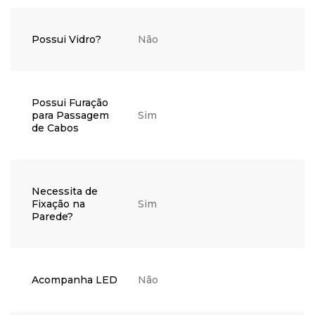
desbote. Esses cuidados
são muito simples e
auxiliarão seu produto a
Possui Vidro?
Não
permanecer em perfeito
estado por muitos anos.
Possui Furação
para Passagem
Sim
de Cabos
Necessita de
Fixação na
Sim
Parede?
Acompanha LED
Não