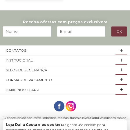
Receba ofertas com preços exclusivos:
CONTATOS
INSTITUCIONAL
SELOS DE SEGURANÇA
FORMAS DE PAGAMENTO
BAIXE NOSSO APP
O conteúdo do site, fotos, logotipos, marcas, frases e layout aqui veiculados são de
propriedade exclusiva da empresa Loja Dalla Costa ou de seus parceiros.
Loja Dalla Costa e os cookies:
a gente usa cookies para
Todos os direitos reservados. Móveis Dalla Costa LTDA - CNPJ: 03.029.980/0001-43
Baixe o app para comprar com mais facilidade e
personalizar anúncios e melhorar a sua experiência no site. Ao