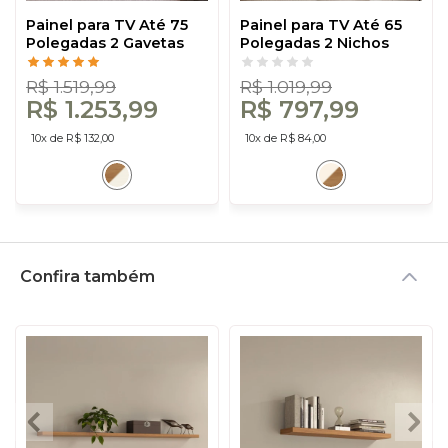
Painel para TV Até 75
Painel para TV Até 65
Polegadas 2 Gavetas
Polegadas 2 Nichos
com Led 183cm Ripado
Ripado Off White/Freijó
Freijó/Off White - Dalla
- Dalla Costa
R$ 1.519,99
R$ 1.019,99
Costa
R$ 1.253,99
R$ 797,99
10x de R$ 132,00
10x de R$ 84,00
Confira também