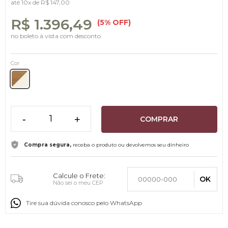
até
10x
de
R$ 147,00
R$ 1.396,49
(5% OFF)
no boleto à vista com desconto
Cor
-
+
COMPRAR
Compra segura,
receba o produto ou devolvemos seu dinheiro
Calcule o Frete:
OK
Não sei o meu CEP
Tire sua dúvida conosco pelo WhatsApp