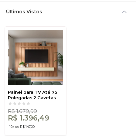
Últimos Vistos
Painel para TV Até 75
Polegadas 2 Gavetas
228cm Ripado
Freijó/Off White - Dalla
R$ 1.679,99
Costa
R$ 1.396,49
10x de R$ 147,00