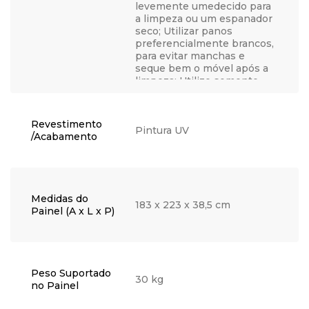
levemente umedecido para
a limpeza ou um espanador
seco; Utilizar panos
preferencialmente brancos,
para evitar manchas e
seque bem o móvel após a
limpeza; Utilize somente
água, nunca produtos
químicos, abrasivos,
solventes, ceras, sabonetes
Revestimento
não neutros ou produtos de
Pintura UV
/Acabamento
limpeza doméstica, visto
que podem danificar o
acabamento; Não coloque
objetos quentes
diretamente em cima do
Medidas do
móvel para não causar
183 x 223 x 38,5 cm
Painel (A x L x P)
bolhas, manchas ou outros
danos, opte por utilizar um
apoio; Se possível, não
exponha sua peça
diretamente ao sol, utilize
Peso Suportado
cortinas ou persianas para
30 kg
no Painel
bloquear os raios de luz,
para que a pintura não