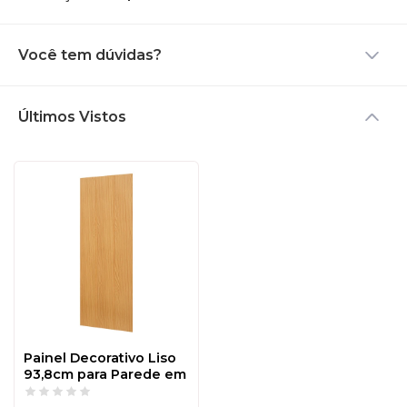
bloquear os raios de luz,
para que a pintura não
desbote. Esses cuidados
Você tem dúvidas?
são muito simples e
auxiliarão seu produto a
permanecer em perfeito
estado por muitos anos.
Últimos Vistos
Painel Decorativo Liso
93,8cm para Parede em
Mdf Carvalho Rosé -