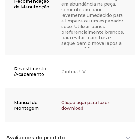
Recomendação
em abundância na peça,
de Manutenção
somente um pano
levemente umedecido para
a limpeza ou um espanador
seco; Utilizar panos
preferencialmente brancos,
para evitar manchas e
seque bem o móvel após a
limpeza; Utilize somente
água, nunca produtos
químicos, abrasivos,
solventes, ceras, sabonetes
Revestimento
não neutros ou produtos de
Pintura UV
/Acabamento
limpeza doméstica, visto
que podem danificar o
acabamento; Não coloque
objetos quentes
diretamente em cima do
Manual de
Clique aqui para fazer
móvel para não causar
Montagem
download
bolhas, manchas ou outros
danos, opte por utilizar um
apoio; Se possível, não
exponha sua peça
diretamente ao sol, utilize
Avaliações do produto
cortinas ou persianas para