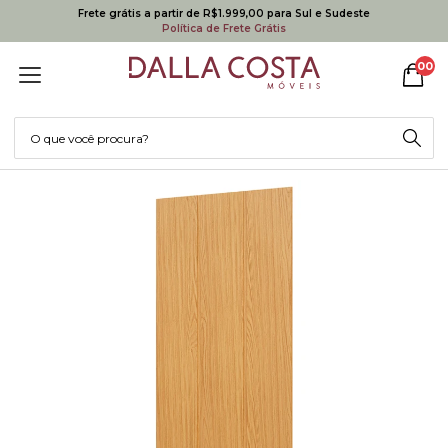
Frete grátis a partir de R$1.999,00 para Sul e Sudeste
Política de Frete Grátis
00