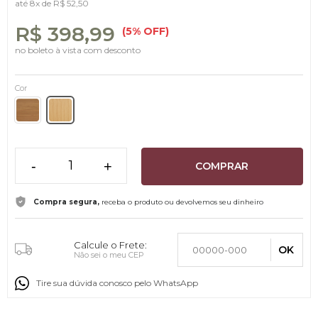
até
8x
de
R$ 52,50
R$ 398,99
(5% OFF)
no boleto à vista com desconto
Cor
-
+
COMPRAR
Compra segura,
receba o produto ou devolvemos seu dinheiro
Calcule o Frete:
OK
Não sei o meu CEP
Tire sua dúvida conosco pelo WhatsApp