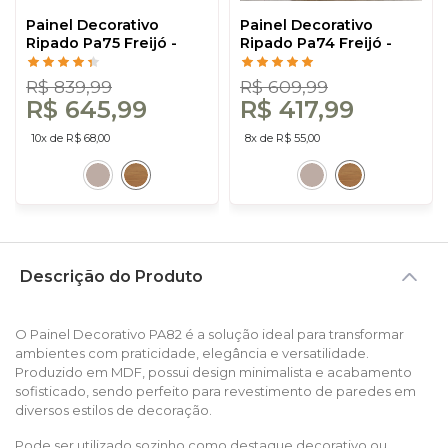
Painel Decorativo
Painel Decorativo
Ripado Pa75 Freijó -
Ripado Pa74 Freijó -
Dalla Costa
Dalla Costa
R$ 839,99
R$ 609,99
R$ 645,99
R$ 417,99
10x de R$ 68,00
8x de R$ 55,00
Descrição do Produto
O Painel Decorativo PA82 é a solução ideal para transformar
ambientes com praticidade, elegância e versatilidade.
Produzido em MDF, possui design minimalista e acabamento
sofisticado, sendo perfeito para revestimento de paredes em
diversos estilos de decoração.
Pode ser utilizado sozinho como destaque decorativo ou