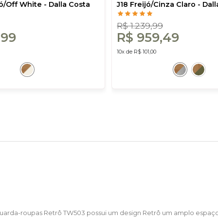
ó/Off White - Dalla Costa
J18 Freijó/Cinza Claro - Dal
R$ 1.239,99
,99
R$ 959,49
10x de R$ 101,00
Guarda-roupas Retrô TW503 possui um design Retrô um amplo espaço