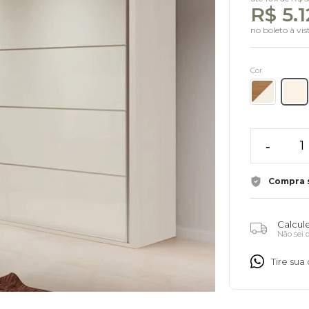
R$ 5.
no boleto à vi
Cor
-
Compra 
Calcule
Não sei
Tire su