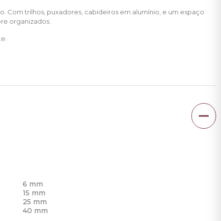
. Com trilhos, puxadores, cabideiros em alumínio, e um espaço
pre organizados.
te.
6 mm
15 mm
25 mm
40 mm