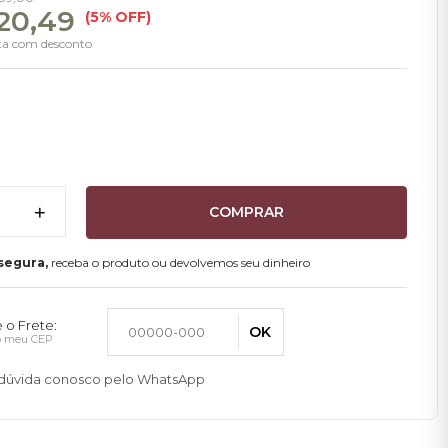
120,49
(5% OFF)
sta com desconto
+
COMPRAR
segura,
receba o produto ou devolvemos seu dinheiro
 o Frete:
OK
 o meu CEP
a dúvida conosco pelo WhatsApp