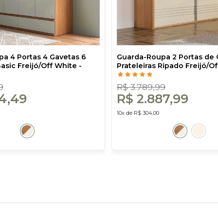
a 4 Portas 4 Gavetas 6
Guarda-Roupa 2 Portas de 
Basic Freijó/Off White -
Prateleiras Ripado Freijó/Of
Dalla Costa
9
R$ 3.789,99
94,49
R$ 2.887,99
10x de R$ 304,00