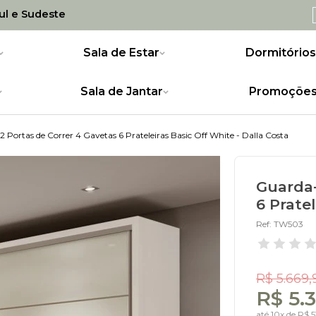
Sul e Sudeste
Sala de Estar
Dormitórios
Sala de Jantar
Promoçõe
Portas de Correr 4 Gavetas 6 Prateleiras Basic Off White - Dalla Costa
Guarda-
6 Pratel
Ref: TW503
R$ 5.669,
R$ 5.
até
10x
de
R$ 