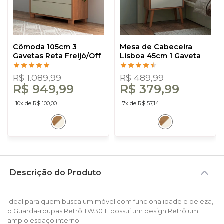
Cômoda 105cm 3
Mesa de Cabeceira
Gavetas Reta Freijó/Off
Lisboa 45cm 1 Gaveta
White - Dalla Costa
Freijó/Off White - Dalla
Costa
R$ 1.089,99
R$ 489,99
R$ 949,99
R$ 379,99
10x de R$ 100,00
7x de R$ 57,14
Descrição do Produto
Ideal para quem busca um móvel com funcionalidade e beleza,
o Guarda-roupas Retrô TW301E possui um design Retrô um
amplo espaço interno.