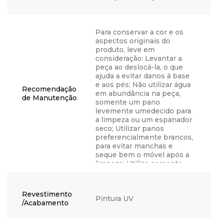
Para conservar a cor e os
aspectos originais do
produto, leve em
consideração: Levantar a
peça ao deslocá-la, o que
ajuda a evitar danos à base
e aos pés; Não utilizar água
Recomendação
em abundância na peça,
de Manutenção
somente um pano
levemente umedecido para
a limpeza ou um espanador
seco; Utilizar panos
preferencialmente brancos,
para evitar manchas e
seque bem o móvel após a
limpeza; Utilize somente
água, nunca produtos
químicos, abrasivos,
solventes, ceras, sabonetes
Revestimento
não neutros ou produtos de
Pintura UV
/Acabamento
limpeza doméstica, visto
que podem danificar o