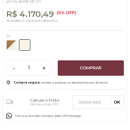
até
10x
de
R$ 439,00
R$ 4.170,49
(5% OFF)
no boleto à vista com desconto
Cor
-
+
COMPRAR
Compra segura,
receba o produto ou devolvemos seu dinheiro
Calcule o Frete:
OK
Não sei o meu CEP
Tire sua dúvida conosco pelo WhatsApp