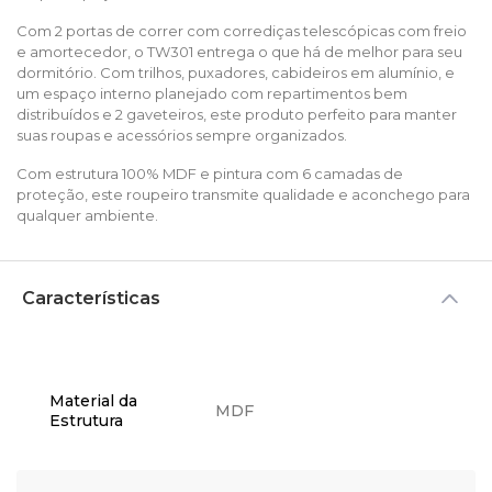
Com 2 portas de correr com corrediças telescópicas com freio
e amortecedor, o TW301 entrega o que há de melhor para seu
dormitório. Com trilhos, puxadores, cabideiros em alumínio, e
um espaço interno planejado com repartimentos bem
distribuídos e 2 gaveteiros, este produto perfeito para manter
suas roupas e acessórios sempre organizados.
Com estrutura 100% MDF e pintura com 6 camadas de
proteção, este roupeiro transmite qualidade e aconchego para
qualquer ambiente.
Características
Material da
MDF
Estrutura