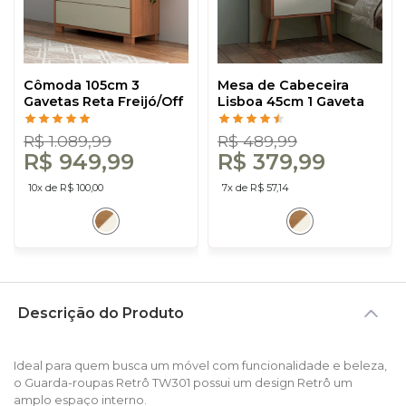
Cômoda 105cm 3
Mesa de Cabeceira
Gavetas Reta Freijó/Off
Lisboa 45cm 1 Gaveta
White - Dalla Costa
Freijó/Off White - Dalla
Costa
R$ 1.089,99
R$ 489,99
R$ 949,99
R$ 379,99
10x de R$ 100,00
7x de R$ 57,14
Descrição do Produto
Ideal para quem busca um móvel com funcionalidade e beleza,
o Guarda-roupas Retrô TW301 possui um design Retrô um
amplo espaço interno.