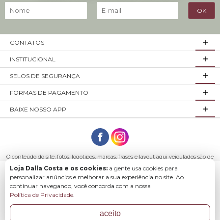
CONTATOS
INSTITUCIONAL
SELOS DE SEGURANÇA
FORMAS DE PAGAMENTO
BAIXE NOSSO APP
O conteúdo do site, fotos, logotipos, marcas, frases e layout aqui veiculados são de
propriedade exclusiva da empresa Loja Dalla Costa ou de seus parceiros.
Loja Dalla Costa e os cookies:
a gente usa cookies para
Todos os direitos reservados. Móveis Dalla Costa LTDA - CNPJ: 03.029.980/0001-43
Baixe o app para comprar com mais facilidade e
personalizar anúncios e melhorar a sua experiência no site. Ao
Endereço: R. Arlindo Franklin Barbosa, 3250 - São Roque Bento Gonçalves - RS,
continuar navegando, você concorda com a nossa
rapidez.
95708-200
Política de Privacidade
.
aceito
Baixar
Agora não
COMPRAR