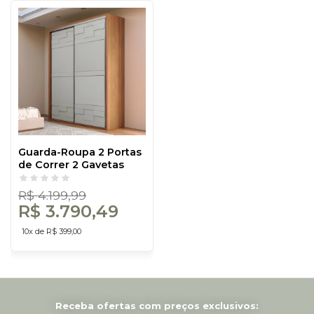
Guarda-Roupa 2 Portas
de Correr 2 Gavetas
Basic Freijó/Off White -
Dalla Costa
R$ 4.199,99
R$ 3.790,49
10x de R$ 399,00
Receba ofertas com preços exclusivos: