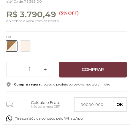
até
10x
de
R$ 399,00
R$ 3.790,49
(5% OFF)
no boleto à vista com desconto
Cor
-
+
COMPRAR
Compra segura,
receba o produto ou devolvemos seu dinheiro
Calcule o Frete:
OK
Não sei o meu CEP
Tire sua dúvida conosco pelo WhatsApp