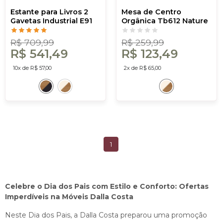
Estante para Livros 2
Mesa de Centro
Gavetas Industrial E91
Orgânica Tb612 Nature
Jpf Freijó/Preto - Dalla
Off White/Freijó - Dalla
Costa
Costa
R$ 709,99
R$ 259,99
R$ 541,49
R$ 123,49
10x de R$ 57,00
2x de R$ 65,00
1
Celebre o Dia dos Pais com Estilo e Conforto: Ofertas
Imperdíveis na Móveis Dalla Costa
Neste Dia dos Pais, a Dalla Costa preparou uma promoção