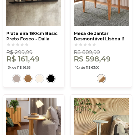
Prateleira 180cm Basic
Mesa de Jantar
Preto Fosco - Dalla
Desmontável Lisboa 6
Costa
Lugares Off White /
Freijó
R$ 299,99
R$ 889,99
R$ 161,49
R$ 598,49
3x de R$ 56,66
10x de R$ 63,00