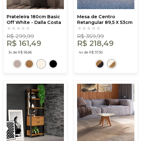
Prateleira 180cm Basic
Mesa de Centro
Off White - Dalla Costa
Retangular 89,5 X 53cm
Industrial Off
White/Freijó - Dalla
R$ 299,99
R$ 359,99
Costa
R$ 161,49
R$ 218,49
3x de R$ 56,66
4x de R$ 57,50