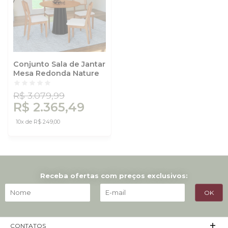
Conjunto Sala de Jantar
Mesa Redonda Nature
com 4 Cadeiras Tela
Sintética
R$ 3.079,99
Freijó/Preto/Bouclé
R$ 2.365,49
Césare Claro
10x de R$ 249,00
Receba ofertas com preços exclusivos:
CONTATOS