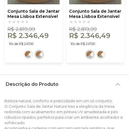
Conjunto Sala de Jantar
Conjunto Sala de Jantar
Mesa Lisboa Extensível
Mesa Lisboa Extensível
com 6 Cadeiras Tela
com 6 Cadeiras Tela
Sintética Freijó/Off
Sintética Freijó/Off
R$ 2.819,99
R$ 2.819,99
White/ Bege Claro
White/Césare Claro
R$ 2.346,49
R$ 2.346,49
Rústico
10x de R$ 247,00
10x de R$ 247,00
Descrição do Produto
Beleza natural, conforto e praticidade em um só conjunto.
O Conjunto Sala de Jantar Nature traz a elegância da mesa
redonda com acabamento em pintura UV amadeirada e pés
robustos ripados, perfeitos para criar um ambiente acolhedor e
sofisticado.
Acompanha 4 cadeiras com encosto em tela sintética, que