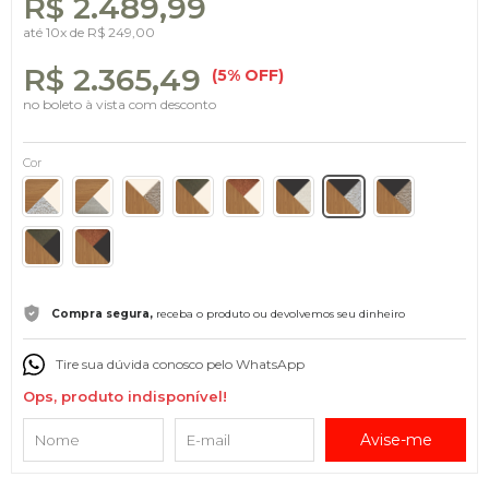
R$ 2.489,99
até
10x
de
R$ 249,00
R$ 2.365,49
(5% OFF)
no boleto à vista com desconto
Cor
Compra segura,
receba o produto ou devolvemos seu dinheiro
Tire sua dúvida conosco pelo WhatsApp
Ops, produto indisponível!
Avise-me