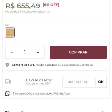
R$ 655,49
(5% OFF)
no boleto à vista com desconto
Cor
-
+
COMPRAR
Compra segura,
receba o produto ou devolvemos seu dinheiro
Calcule o Frete:
OK
Não sei o meu CEP
Tire sua dúvida conosco pelo WhatsApp