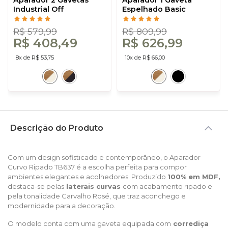
Aparador 2 Gavetas
Aparador 1 Gaveta
Industrial Off
Espelhado Basic
White/Freijó - Dalla
Freijó/Off White - Dalla
Costa
Costa
R$ 579,99
R$ 809,99
R$ 408,49
R$ 626,99
8x de R$ 53,75
10x de R$ 66,00
Descrição do Produto
Com um design sofisticado e contemporâneo, o Aparador
Curvo Ripado TB637 é a escolha perfeita para compor
ambientes elegantes e acolhedores. Produzido
100% em MDF,
destaca-se pelas
laterais curvas
com acabamento ripado e
pela tonalidade Carvalho Rosé, que traz aconchego e
modernidade para a decoração.
O modelo conta com uma gaveta equipada com
corrediça