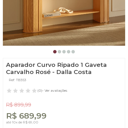
Aparador Curvo Ripado 1 Gaveta
Carvalho Rosé - Dalla Costa
Ref: TB353
(0)
- Ver avaliações
R$ 899,99
R$ 689,99
até
10x
de
R$ 69,00