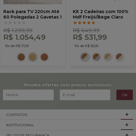
Rack para TV 220cm Até
Kit 2 Cadeiras com 100%
60 Polegadas 2 Gavetas 1
Mdf Freijó/Bege Claro
Porta Curve Carvalho
J20 - Dalla Costa
Rosé com Palha - Dalla
R$ 1.299,99
R$ 649,99
Costa
R$ 1.054,49
R$ 531,99
10x de R$ 111,00
10x de R$ 56,00
Receba ofertas com preços exclusivos:
CONTATOS
INSTITUCIONAL
SELOS DE SEGURANÇA