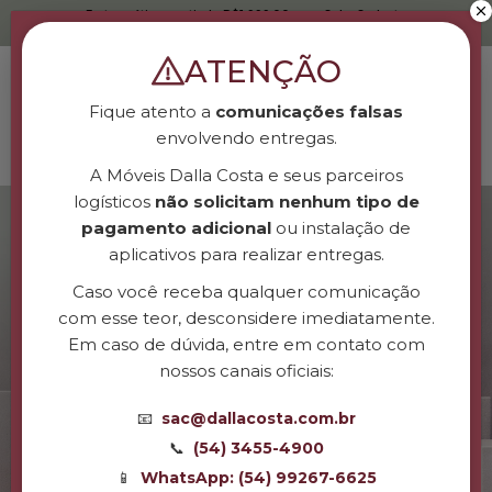
Frete grátis a partir de R$1.999,00 para Sul e Sudeste
Política de Frete Grátis
ATENÇÃO
00
Fique atento a
comunicações falsas
envolvendo entregas.
A Móveis Dalla Costa e seus parceiros
logísticos
não solicitam nenhum tipo de
pagamento adicional
ou instalação de
aplicativos para realizar entregas.
Caso você receba qualquer comunicação
com esse teor, desconsidere imediatamente.
Em caso de dúvida, entre em contato com
nossos canais oficiais:
📧
sac@dallacosta.com.br
📞
(54) 3455-4900
📱
WhatsApp: (54) 99267-6625