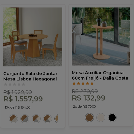
Mesa Auxiliar Orgânica
Conjunto Sala de Jantar
60cm Freijó - Dalla Costa
Mesa Lisboa Hexagonal
Carvalho Rosé com 4
Cadeiras Palha Sintética
R$ 279,99
R$ 1.929,99
100% Mdf Carvalho
R$ 132,99
R$ 1.557,99
Rosé/Bege Claro Cr20
2x de R$ 70,00
10x de R$ 164,00