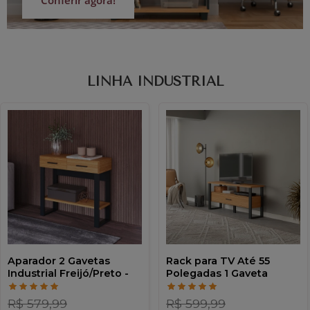
Conferir agora!
LINHA INDUSTRIAL
Aparador 2 Gavetas
Rack para TV Até 55
Industrial Freijó/Preto -
Polegadas 1 Gaveta
Dalla Costa
Industrial Freijó/Preto -
Dalla Costa
R$ 579,99
R$ 599,99