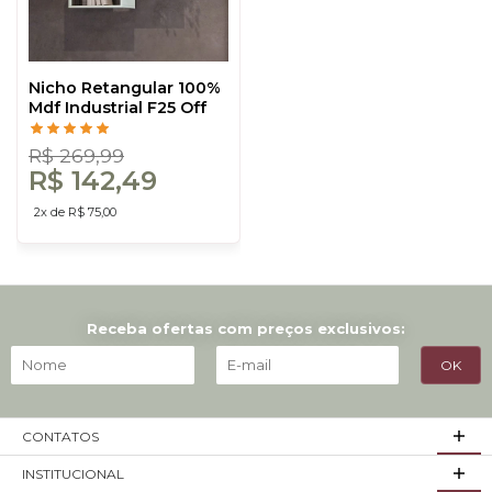
Nicho Retangular 100%
Mdf Industrial F25 Off
White/Freijó - Dalla
Costa
R$ 269,99
R$ 142,49
2x de R$ 75,00
Receba ofertas com preços exclusivos:
CONTATOS
INSTITUCIONAL