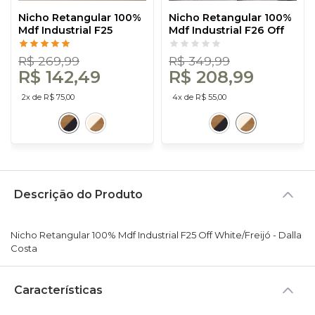
Nicho Retangular 100%
Nicho Retangular 100%
Mdf Industrial F25
Mdf Industrial F26 Off
Freijó/Preto - Dalla
White/Freijó - Dalla
Costa
Costa
R$ 269,99
R$ 349,99
R$ 142,49
R$ 208,99
2x de R$ 75,00
4x de R$ 55,00
Descrição do Produto
Nicho Retangular 100% Mdf Industrial F25 Off White/Freijó - Dalla
Costa
Características