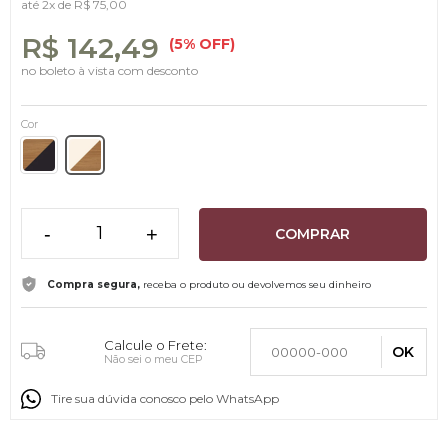
até
2x
de
R$ 75,00
R$ 142,49
(5% OFF)
no boleto à vista com desconto
Cor
-
+
COMPRAR
Compra segura,
receba o produto ou devolvemos seu dinheiro
Calcule o Frete:
OK
Não sei o meu CEP
Tire sua dúvida conosco pelo WhatsApp