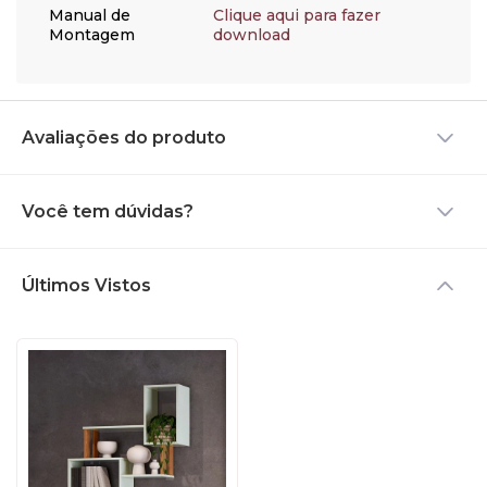
diretamente em cima do
Manual de
Clique aqui para fazer
móvel para não causar
Montagem
download
bolhas, manchas ou outros
danos, opte por utilizar um
apoio; Se possível, não
exponha sua peça
diretamente ao sol, utilize
Avaliações do produto
cortinas ou persianas para
bloquear os raios de luz,
para que a pintura não
desbote. Esses cuidados
Você tem dúvidas?
são muito simples e
auxiliarão seu produto a
permanecer em perfeito
estado por muitos anos.
Últimos Vistos