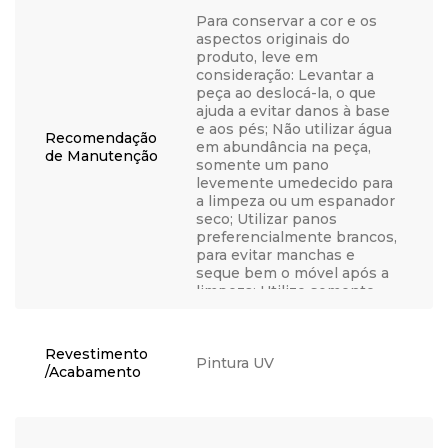
Para conservar a cor e os
aspectos originais do
produto, leve em
consideração: Levantar a
peça ao deslocá-la, o que
ajuda a evitar danos à base
e aos pés; Não utilizar água
Recomendação
em abundância na peça,
de Manutenção
somente um pano
levemente umedecido para
a limpeza ou um espanador
seco; Utilizar panos
preferencialmente brancos,
para evitar manchas e
seque bem o móvel após a
limpeza; Utilize somente
água, nunca produtos
químicos, abrasivos,
solventes, ceras, sabonetes
Revestimento
não neutros ou produtos de
Pintura UV
/Acabamento
limpeza doméstica, visto
que podem danificar o
acabamento; Não coloque
objetos quentes